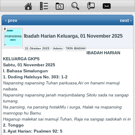
‹ prev
next ›
0
Ibadah Harian Keluarga, 01 November 2025
31 Oktober 2025
Admin
TATA IBADAH
IBADAH HARIAN
KELUARGA GKPS
Sabtu, 01 November 2025
I. Bahasa Simalungun
1. Doding Haleluya No. 303: 1-2
Napansing napansing Tuhan parkuasa,Ari on hanami mamuji
naibata.
Napansing napansing janah marjumbalang Sitolu sada na sangap
tumang.
Na pansing, na pansing hotakMu i surga, Halak na mapansing
manrogop hu Bamu.
Haganup malekat sai mamuji Tuhan, Raja na sangap sadokah ni in
2. Tonggo
3. Ayat Harian: Psalmen 92: 5