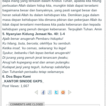
Bapa inang yang terkasih dalam Kristus Tuhan, apabila kita hitung
perbuatan Allah dalam hidup kita, mungkin tidak dapat terselami
bagaimana besar dan banyaknya, yang pasti sangat besar dan
heran sekali Allah itu dalam kehidupan kita. Demikian juga dalam
masa depan kehidupan kita dimana pikiran dan pekerjaan Allah itu
tidak dapat terselami membawa kita pada kebenaran dan kepada
kehidupan yang penuh dengan kebenaran. Terpujilah Tuhan. Amin
5. Nyanyian Kidung Jemaat No. 40: 1-4
Ajaib benar anugerah Pembaru hidupku!
Ku hilang, buta, bercela; olehNya ‘ku sembuh.
Ketika insaf, ‘ku cemas, sekarang ‘ku lega!
Syukur, bebanku t’lah lepas berkat anugerah!
Di jurang yang penuh jerat terancam jiwaku;
Anug’rah kupegang erat dan aman pulangku.
Kudapat janji yang teguh, kuharap sabdaNya
Dan Tuhanlah perisaiku tetap selamanya.
6. Doa Bapa Kami
_KANTOR SINODE GKPS_
Post Views:
1,667
COMMENTS ARE CLOSED