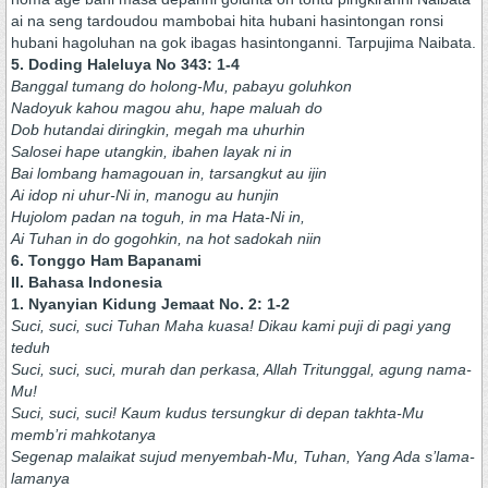
ai na seng tardoudou mambobai hita hubani hasintongan ronsi
hubani hagoluhan na gok ibagas hasintonganni. Tarpujima Naibata.
5. Doding Haleluya No 343: 1-4
Banggal tumang do holong-Mu, pabayu goluhkon
Nadoyuk kahou magou ahu, hape maluah do
Dob hutandai diringkin, megah ma uhurhin
Salosei hape utangkin, ibahen layak ni in
Bai lombang hamagouan in, tarsangkut au ijin
Ai idop ni uhur-Ni in, manogu au hunjin
Hujolom padan na toguh, in ma Hata-Ni in,
Ai Tuhan in do gogohkin, na hot sadokah niin
6. Tonggo Ham Bapanami
II. Bahasa Indonesia
1. Nyanyian Kidung Jemaat No. 2: 1-2
Suci, suci, suci Tuhan Maha kuasa! Dikau kami puji di pagi yang
teduh
Suci, suci, suci, murah dan perkasa, Allah Tritunggal, agung nama-
Mu!
Suci, suci, suci! Kaum kudus tersungkur di depan takhta-Mu
memb’ri mahkotanya
Segenap malaikat sujud menyembah-Mu, Tuhan, Yang Ada s’lama-
lamanya