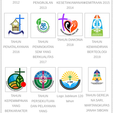
2012
PENGINJILAN
KESETIAKAWANAN
KEMITRAAN 2015
2013
2014
TAHUN DIAKONIA
TAHUN
TAHUN
TAHUN
2018
PENATALAYANAN
PENINGKATAN
KEMANDIRIAN
2016
SDM YANG
BERTEOLOGI
BERKUALITAS
2019
2017
TAHUN GEREJA
TAHUN
Logo Jubileum 120
TAHUN
NA SARI,
KEPEMIMPINAN
tahun
PERSEKUTUAN
MARTANGKUPAS
YANG
DAN PELAYANAN
JANAH SIBOAN
BERKARAKTER
YANG