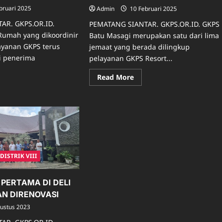
bruari 2025
Admin
10 Februari 2025
AR. GKPS.OR.ID.
PEMATANG SIANTAR. GKPS.OR.ID. GKPS
umah yang dikoordinir
Batu Masagi merupakan satu dari lima
yanan GKPS terus
jemaat yang berada dilingkup
ni penerima
pelayanan GKPS Resort...
Read
Read More
more
ad
about
re
MELALUI
ut
JANJI
LUARGA
IMAN,
WARGA
MENSON
GKPS
RBA/SORMAINTAN
BATU
MASAGI
NIHURUK
TELAH
RASAKAN
MENGUMPULKAN
DISTRIK VIII
NFAAT
DANA
OGRAM
SEBANYAK
DAH
240
MAH
JUTA
 PERTAMA DI DELI
PS
UNTUK
N DIRENOVASI
PEMBANGUNAN
GEDUNG
ustus 2023
GEREJANYA