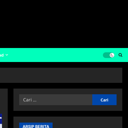
ad
Cari
untuk:
ARSIP BERITA