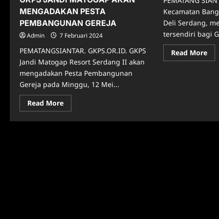
PEMATANG SIANT
MENGADAKAN PESTA
Kecamatan Bang
Deli Serdang, me
PEMBANGUNAN GEREJA
tersendiri bagi 
Admin
7 Februari 2024
PEMATANGSIANTAR. GKPS.OR.ID. GKPS
Re
Read More
mo
Jandi Matogap Resort Serdang II akan
abo
GE
mengadakan Pesta Pembangunan
GK
Gereja pada Minggu, 12 Mei...
PE
DI
DEL
Read
Read More
SE
more
AK
about
DI
GKPS
JANDI
MATOGAP
AKAN
MENGADAKAN
PESTA
PEMBANGUNAN
GEREJA