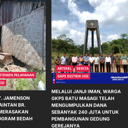
ARTIKEL
BERITA
RTEMEN PELAYANAN
GKPS DISTRIK VIII
III
MELALUI JANJI IMAN, WARGA
Y. JAMENSON
GKPS BATU MASAGI TELAH
INTAN BR.
MENGUMPULKAN DANA
MERASAKAN
SEBANYAK 240 JUTA UNTUK
OGRAM BEDAH
PEMBANGUNAN GEDUNG
GEREJANYA