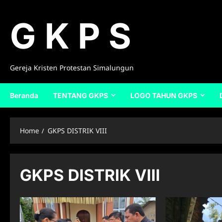
Skip
to
G K P S
content
Gereja Kristen Protestan Simalungun
Beranda
TENTANG GKPS
LOGO TAHUN GKPS
Home
GKPS DISTRIK VIII
GKPS DISTRIK VIII