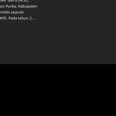
AR. GKPS.OR.ID.
un Purba, Kabupaten
miliki sejarah
GKPS. Pada tahun 2...
ad
re
ut
REJA
PS
RTAMA
I
RDANG
AN
RENOVASI