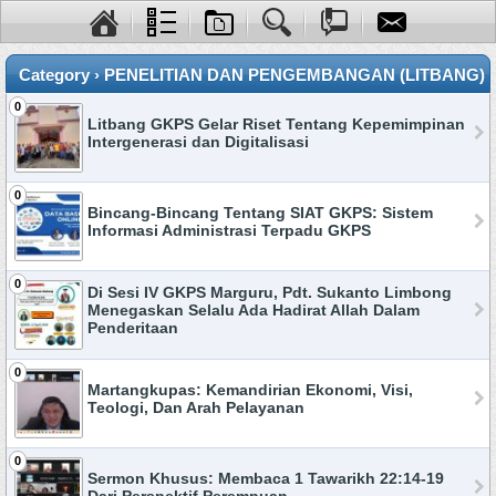
Category › PENELITIAN DAN PENGEMBANGAN (LITBANG)
0
Litbang GKPS Gelar Riset Tentang Kepemimpinan
Intergenerasi dan Digitalisasi
0
Bincang-Bincang Tentang SIAT GKPS: Sistem
Informasi Administrasi Terpadu GKPS
0
Di Sesi IV GKPS Marguru, Pdt. Sukanto Limbong
Menegaskan Selalu Ada Hadirat Allah Dalam
Penderitaan
0
Martangkupas: Kemandirian Ekonomi, Visi,
Teologi, Dan Arah Pelayanan
0
Sermon Khusus: Membaca 1 Tawarikh 22:14-19