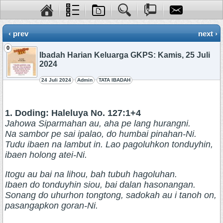
‹ prev
next ›
0
Ibadah Harian Keluarga GKPS: Kamis, 25 Juli
2024
24 Juli 2024
Admin
TATA IBADAH
1. Doding: Haleluya No. 127:1+4
Jahowa Siparmahan au, aha pe lang hurangni.
Na sambor pe sai ipalao, do humbai pinahan-Ni.
Tudu ibaen na lambut in. Lao pagoluhkon tonduyhin,
ibaen holong atei-Ni.
Itogu au bai na lihou, bah tubuh hagoluhan.
Ibaen do tonduyhin siou, bai dalan hasonangan.
Sonang do uhurhon tongtong, sadokah au i tanoh on,
pasangapkon goran-Ni.