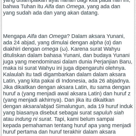
yang disampaikan ayat harian bagi kita pada hari ini,
bahwa Tuhan itu
Alfa
dan
Omega
, yang ada dan
yang sudah ada dan yang akan datang.
Mengapa
Alfa
dan
Omega
? Dalam aksara Yunani,
ada 24 abjad, yang dimulai dengan
alpha
(α) dan
diakhiri dengan
omega
(ω). Karena surat Wahyu
dituliskan dalam bahasa Yunani, dan budaya Yunani
juga yang mendominasi dalam dunia Perjanjian Baru,
maka isi surat Wahyu ini juga dipengaruhi olehnya.
Kalaulah itu tadi digambarkan dalam dalam aksara
Latin, yang kita pakai di Indonesia, ada 26 abjadnya.
Jika dikaitkan dengan aksara Latin, itu sama dengan
huruf a (yang menjadi awal aksara Latin) dan huruf z
(yang menjadi akhirnya). Dan jika itu dikaitkan
dengan aksara/abjad Simalungun, ada 19 huruf induk
yang biasanya disebut sebagai surat
sapuluh siah
atau
indung ni surat
. Tapi, kami belum sampai
kepada pemahaman tentang huruf apa yang menjadi
huruf pertama dan huruf terakhir dalam aksara