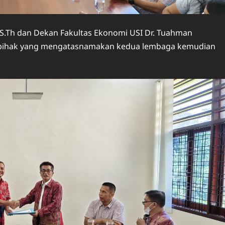
, S.Th dan Dekan Fakultas Ekonomi USI Dr. Tuahman
ng pihak yang mengatasnamakan kedua lembaga kemudian