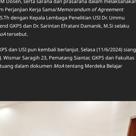
M Dosen, serta sarana dan prasarana dalam melaksanaka
m Perjanjian Kerja Sama/
Memorandum of Agreement
 S.Th dengan Kepala Lembaga Penelitian USI Dr. Ummu
jend GKPS dan Dr. Sarintan Efratani Damanik, M.Si selaku
oA
tersebut.
PS dan USI pun kembali berlanjut. Selasa (11/6/2024) siang
 J. Wismar Saragih 23, Pematang Siantar, GKPS dan Fakultas
tertuang dalam dokumen
MoA
tentang Merdeka Belajar