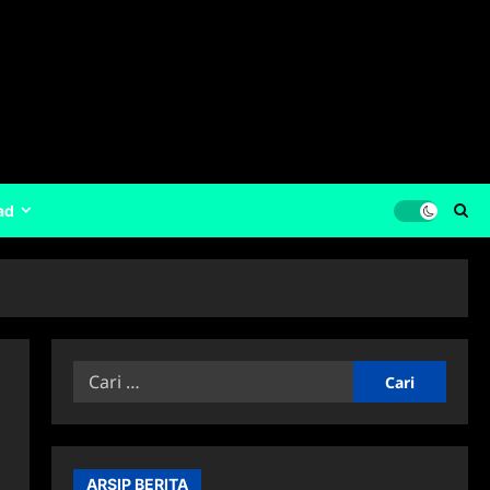
ad
Cari
untuk:
ARSIP BERITA