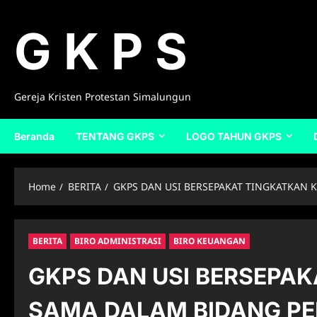
Skip
to
G K P S
content
Gereja Kristen Protestan Simalungun
Beranda
TENTANG GKPS
LOGO TAHUN GKPS
Home
BERITA
GKPS DAN USI BERSEPAKAT TINGKATKAN 
BERITA
BIRO ADMINISTRASI
BIRO KEUANGAN
GKPS DAN USI BERSEPA
SAMA DALAM BIDANG PE