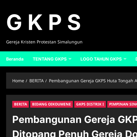
Skip
to
G K P S
content
Gereja Kristen Protestan Simalungun
Beranda
TENTANG GKPS
LOGO TAHUN GKPS
Home
BERITA
Pembangunan Gereja GKPS Huta Tongah A
BERITA
BIDANG OIKOUMENE
GKPS DISTRIK I
PIMPINAN SIN
Pembangunan Gereja GKP
Ditopang Penuh Gereja 