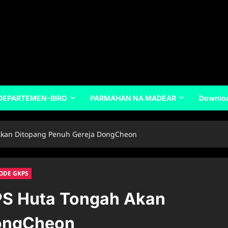
DEPARTEMEN-BIRO
PARMAHAN NA MADEAR
Downlo
kan Ditopang Penuh Gereja DongCheon
ODE GKPS
S Huta Tongah Akan
DongCheon