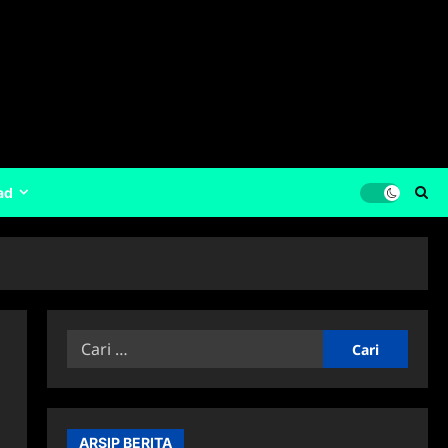
ad
Cari
untuk:
ARSIP BERITA