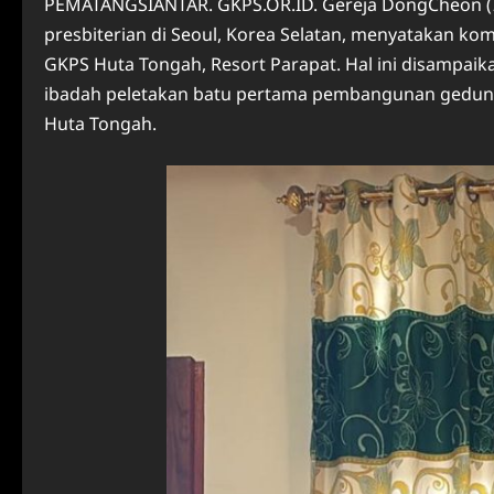
PEMATANGSIANTAR. GKPS.OR.ID. Gereja DongCheon (
presbiterian di Seoul, Korea Selatan, menyatakan
GKPS Huta Tongah, Resort Parapat. Hal ini disampaika
ibadah peletakan batu pertama pembangunan gedung g
Huta Tongah.