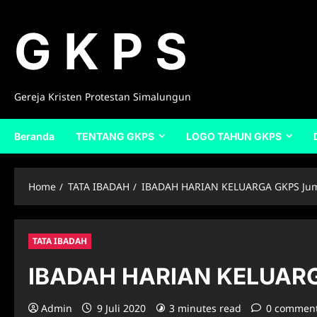
Skip
to
G K P S
content
Gereja Kristen Protestan Simalungun
Beranda
TENTANG GKPS
LOGO TAHUN GKPS
Home
TATA IBADAH
IBADAH HARIAN KELUARGA GKPS Jumat
TATA IBADAH
IBADAH HARIAN KELUARGA
Admin
9 Juli 2020
3 minutes read
0 commen