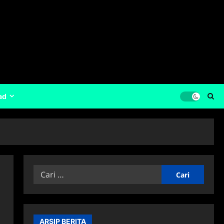
ad
Cari
untuk:
ARSIP BERITA