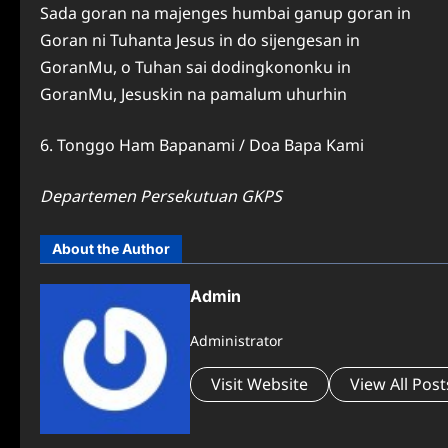
Sada goran na majenges humbai ganup goran in
Goran ni Tuhanta Jesus in do sijengesan in
GoranMu, o Tuhan sai dodingkononku in
GoranMu, Jesuskin na pamalum uhurhin
6. Tonggo Ham Bapanami / Doa Bapa Kami
Departemen Persekutuan GKPS
About the Author
Admin
Administrator
Visit Website
View All Post