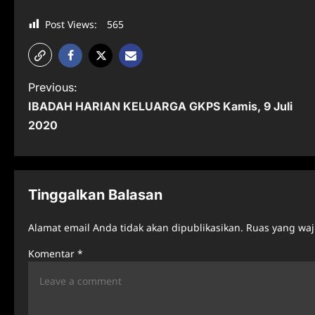
Post Views:
565
P
Previous:
IBADAH HARIAN KELUARGA GKPS Kamis, 9 Juli
o
2020
s
t
n
Tinggalkan Balasan
a
Alamat email Anda tidak akan dipublikasikan.
Ruas yang waj
v
Komentar
*
i
g