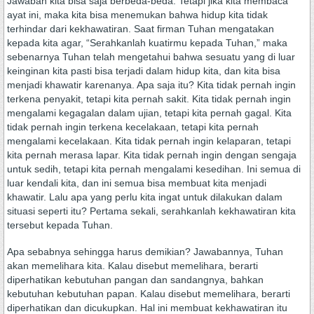
Jawaban kita bisa saja berbeda-beda. Tetapi jika kita membaca
ayat ini, maka kita bisa menemukan bahwa hidup kita tidak
terhindar dari kekhawatiran. Saat firman Tuhan mengatakan
kepada kita agar, “Serahkanlah kuatirmu kepada Tuhan,” maka
sebenarnya Tuhan telah mengetahui bahwa sesuatu yang di luar
keinginan kita pasti bisa terjadi dalam hidup kita, dan kita bisa
menjadi khawatir karenanya. Apa saja itu? Kita tidak pernah ingin
terkena penyakit, tetapi kita pernah sakit. Kita tidak pernah ingin
mengalami kegagalan dalam ujian, tetapi kita pernah gagal. Kita
tidak pernah ingin terkena kecelakaan, tetapi kita pernah
mengalami kecelakaan. Kita tidak pernah ingin kelaparan, tetapi
kita pernah merasa lapar. Kita tidak pernah ingin dengan sengaja
untuk sedih, tetapi kita pernah mengalami kesedihan. Ini semua di
luar kendali kita, dan ini semua bisa membuat kita menjadi
khawatir. Lalu apa yang perlu kita ingat untuk dilakukan dalam
situasi seperti itu? Pertama sekali, serahkanlah kekhawatiran kita
tersebut kepada Tuhan.
Apa sebabnya sehingga harus demikian? Jawabannya, Tuhan
akan memelihara kita. Kalau disebut memelihara, berarti
diperhatikan kebutuhan pangan dan sandangnya, bahkan
kebutuhan kebutuhan papan. Kalau disebut memelihara, berarti
diperhatikan dan dicukupkan. Hal ini membuat kekhawatiran itu