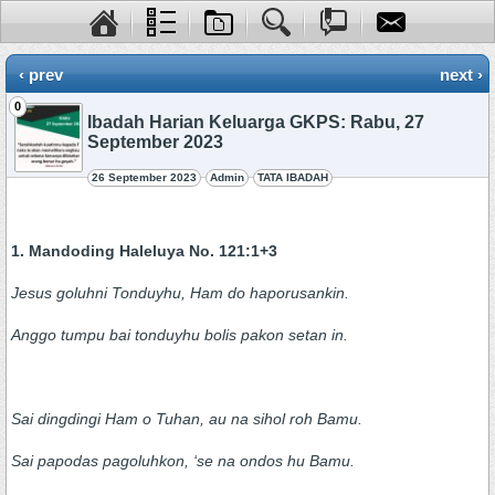
‹ prev
next ›
0
Ibadah Harian Keluarga GKPS: Rabu, 27
September 2023
26 September 2023
Admin
TATA IBADAH
1. Mandoding Haleluya No. 121:1+3
Jesus goluhni Tonduyhu, Ham do haporusankin.
Anggo tumpu bai tonduyhu bolis pakon setan in.
Sai dingdingi Ham o Tuhan, au na sihol roh Bamu.
Sai papodas pagoluhkon, ‘se na ondos hu Bamu.