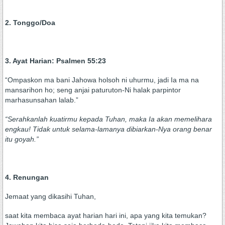
2. Tonggo/Doa
3. Ayat Harian: Psalmen 55:23
“Ompaskon ma bani Jahowa holsoh ni uhurmu, jadi Ia ma na
mansarihon ho; seng anjai paturuton-Ni halak parpintor
marhasunsahan lalab.”
“Serahkanlah kuatirmu kepada Tuhan, maka Ia akan memelihara
engkau! Tidak untuk selama-lamanya dibiarkan-Nya orang benar
itu goyah.”
4. Renungan
Jemaat yang dikasihi Tuhan,
saat kita membaca ayat harian hari ini, apa yang kita temukan?