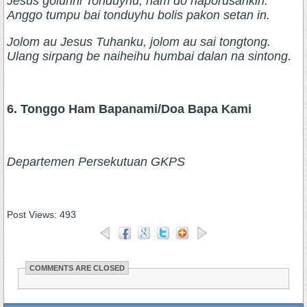
Jesus goluhni Tonduyhu, ham do haporusankin.
Anggo tumpu bai tonduyhu bolis pakon setan in.
Jolom au Jesus Tuhanku, jolom au sai tongtong.
Ulang sirpang be naiheihu humbai dalan na sintong.
6. Tonggo Ham Bapanami/Doa Bapa Kami
Departemen Persekutuan GKPS
Post Views:
493
COMMENTS ARE CLOSED