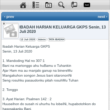
‹ prev
next ›
0
IBADAH HARIAN KELUARGA GKPS Senin, 13
Juli 2020
12 Juli 2020
Admin
TATA IBADAH
Ibadah Harian Keluarga GKPS
Senin, 13 Juli 2020
1. Mandoding Hal no 307:1
Bani na martonggo ahu huBamu o Tuhankin
Ajar Ham ma au manjalo ganup na binereMu
Mangakuhon songon Jesus bani sitarononNi
Seng rosuhku pasaudonku pitah rosuhMu Tuhan
2. Tonggo
3. Ayat Harian: Psalmen 142 : 2
Huuseihon do susah ni uhurhu hu lobeiNi, hupabotohkon do
hasosakanku Bani.