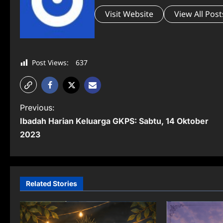
Visit Website
View All Post
Post Views:
637
P
Previous:
Ibadah Harian Keluarga GKPS: Sabtu, 14 Oktober
o
2023
s
t
n
Related Stories
a
v