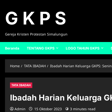
Skip
to
G K P S
content
Gereja Kristen Protestan Simalungun
Beranda
TENTANG GKPS
LOGO TAHUN GKPS
Home
TATA IBADAH
Ibadah Harian Keluarga GKPS: Senin
TATA IBADAH
Ibadah Harian Keluarga G
Admin
15 Oktober 2023
3 minutes read