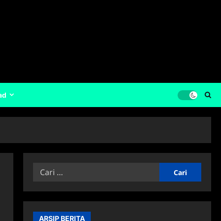
ad
Cari
untuk:
ARSIP BERITA