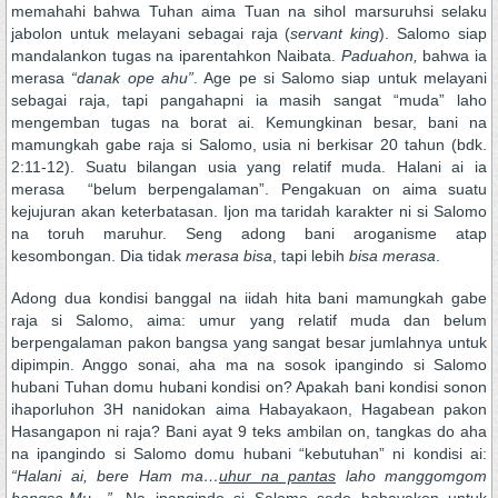
memahahi bahwa Tuhan aima Tuan na sihol marsuruhsi selaku
jabolon untuk melayani sebagai raja (
servant king
). Salomo siap
mandalankon tugas na iparentahkon Naibata.
Paduahon,
bahwa ia
merasa
“danak ope ahu”
. Age pe si Salomo siap untuk melayani
sebagai raja, tapi pangahapni ia masih sangat “muda” laho
mengemban tugas na borat ai. Kemungkinan besar, bani na
mamungkah gabe raja si Salomo, usia ni berkisar 20 tahun (bdk.
2:11-12). Suatu bilangan usia yang relatif muda. Halani ai ia
merasa “belum berpengalaman”. Pengakuan on aima suatu
kejujuran akan keterbatasan. Ijon ma taridah karakter ni si Salomo
na toruh maruhur. Seng adong bani aroganisme atap
kesombongan. Dia tidak
merasa bisa
, tapi lebih
bisa merasa
.
Adong dua kondisi banggal na iidah hita bani mamungkah gabe
raja si Salomo, aima: umur yang relatif muda dan belum
berpengalaman pakon bangsa yang sangat besar jumlahnya untuk
dipimpin. Anggo sonai, aha ma na sosok ipangindo si Salomo
hubani Tuhan domu hubani kondisi on? Apakah bani kondisi sonon
ihaporluhon 3H nanidokan aima Habayakaon, Hagabean pakon
Hasangapon ni raja? Bani ayat 9 teks ambilan on, tangkas do aha
na ipangindo si Salomo domu hubani “kebutuhan” ni kondisi ai:
“Halani ai, bere Ham ma…
uhur na pantas
laho manggomgom