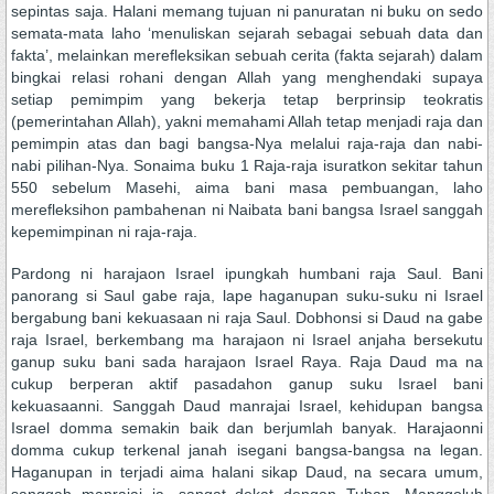
sepintas saja. Halani memang tujuan ni panuratan ni buku on sedo
semata-mata laho ‘menuliskan sejarah sebagai sebuah data dan
fakta’, melainkan merefleksikan sebuah cerita (fakta sejarah) dalam
bingkai relasi rohani dengan Allah yang menghendaki supaya
setiap pemimpim yang bekerja tetap berprinsip teokratis
(pemerintahan Allah), yakni memahami Allah tetap menjadi raja dan
pemimpin atas dan bagi bangsa-Nya melalui raja-raja dan nabi-
nabi pilihan-Nya. Sonaima buku 1 Raja-raja isuratkon sekitar tahun
550 sebelum Masehi, aima bani masa pembuangan, laho
merefleksihon pambahenan ni Naibata bani bangsa Israel sanggah
kepemimpinan ni raja-raja.
Pardong ni harajaon Israel ipungkah humbani raja Saul. Bani
panorang si Saul gabe raja, lape haganupan suku-suku ni Israel
bergabung bani kekuasaan ni raja Saul. Dobhonsi si Daud na gabe
raja Israel, berkembang ma harajaon ni Israel anjaha bersekutu
ganup suku bani sada harajaon Israel Raya. Raja Daud ma na
cukup berperan aktif pasadahon ganup suku Israel bani
kekuasaanni. Sanggah Daud manrajai Israel, kehidupan bangsa
Israel domma semakin baik dan berjumlah banyak. Harajaonni
domma cukup terkenal janah isegani bangsa-bangsa na legan.
Haganupan in terjadi aima halani sikap Daud, na secara umum,