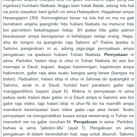
inginkan) humbani Naibata. Anggo bani halak Batak, adong tolu hal
na porlu siayakon bani goluh on aima Habayakon, Hagabean ampa
Hasangapon (3H). Kemungkinan besar na tolu hal on ma na gati
isurahaon anjaha ipangindo hita hubani Naibata na menurut hita
boi parrohkon kebahagiaan hidup. 3H ipakei hita gabe patron
kesuksesan ampa kemapanan ni kehidupan setiap orang. Hape,
aha do tongon na ipangindo raja Salomo ai? Paima ipadas si
Salomo pangindoan ni ai, adong piga-piga pernyataan ampa
pengakuan na ipadasni hubani Tuhan Naibata.
Pernyataan
ni
aima:
Parlobei
, halani idop ni uhur ni Tuhan Naibata do ase boi
manrajai si Daud, bapani, ibagas hasintongan, hapintoran ampa
habonaron, gabe raja atas suatu bangsa yang besar (bangsa na
bolon).
Paduahon
, halani idop ni uhur ni Jahowa do ipabangkit si
Salomo, anak ni si Daud, hundul bani paratasni gabe raja
manggantihkon bapani (ayat 6). Makna ni pernyataan ni aima
paboa sedo halani dear gabei ni si Daud ampa si Salomo ase boi
gabe raja sidea, tapi halani idop ni uhur-Ni do na mamilih ampa
mambere kesempatan bani sidea gabe raja atas Israel. Suatu
pernyataan na mengandalkan kuasa ampa wewenang ni Tuhan na
manodoh ise na gabe suruhan-Ni.
Pengakuan
ni aima:
Parlobei,
bahwa ia aima
“jabolon-Mu”
(ayat 7)
.
Pengakuan on aima
pengakuan di dalam kerendahan hati, siap untuk disuruh. Salomo