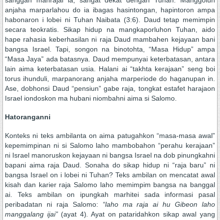
sanggah manrajai ia, sangat dekat dengan Tuhan. Manggoluh
anjaha marparlahou do ia ibagas hasintongan, hapintoron ampa
habonaron i lobei ni Tuhan Naibata (3:6). Daud tetap memimpin
secara teokratis. Sikap hidup na mangkaporluhon Tuhan, aido
hape rahasia keberhasilan ni raja Daud mambahen kejayaan bani
bangsa Israel. Tapi, songon na binotohta, “Masa Hidup” ampa
“Masa Jaya” ada batasnya. Daud mempunyai keterbatasan, antara
lain aima keterbatasan usia. Halani ai “takhta kerajaan” seng boi
torus ihunduli, marpanorang anjaha marperiode do haganupan in.
Ase, dobhonsi Daud “pensiun” gabe raja, tongkat estafet harajaon
Israel iondoskon ma hubani niombahni aima si Salomo.
Hatoranganni
Konteks ni teks ambilanta on aima patugahkon “masa-masa awal”
kepemimpinan ni si Salomo laho mambobahon “perahu kerajaan”
ni Israel manoruskon kejayaan ni bangsa Israel na dob pinungkahni
bapani aima raja Daud. Sonaha do sikap hidup ni “raja baru” ni
bangsa Israel on i lobei ni Tuhan? Teks ambilan on mencatat awal
kisah dan karier raja Salomo laho memimpim bangsa na banggal
ai. Teks ambilan on ipungkah marhitei sada informasi pasal
peribadatan ni raja Salomo:
“laho ma raja ai hu Gibeon laho
manggalang ijai”
(ayat 4)
.
Ayat on pataridahkon sikap awal yang