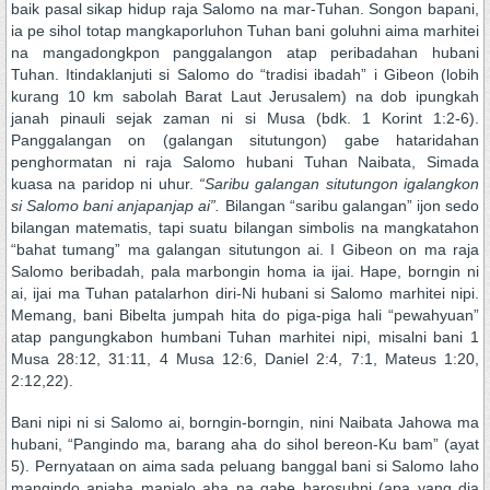
baik pasal sikap hidup raja Salomo na mar-Tuhan. Songon bapani,
ia pe sihol totap mangkaporluhon Tuhan bani goluhni aima marhitei
na mangadongkpon panggalangon atap peribadahan hubani
Tuhan. Itindaklanjuti si Salomo do “tradisi ibadah” i Gibeon (lobih
kurang 10 km sabolah Barat Laut Jerusalem) na dob ipungkah
janah pinauli sejak zaman ni si Musa (bdk. 1 Korint 1:2-6).
Panggalangan on (galangan situtungon) gabe hataridahan
penghormatan ni raja Salomo hubani Tuhan Naibata, Simada
kuasa na paridop ni uhur.
“Saribu galangan situtungon igalangkon
si Salomo bani anjapanjap ai”.
Bilangan “saribu galangan” ijon sedo
bilangan matematis, tapi suatu bilangan simbolis na mangkatahon
“bahat tumang” ma galangan situtungon ai. I Gibeon on ma raja
Salomo beribadah, pala marbongin homa ia ijai. Hape, borngin ni
ai, ijai ma Tuhan patalarhon diri-Ni hubani si Salomo marhitei nipi.
Memang, bani Bibelta jumpah hita do piga-piga hali “pewahyuan”
atap pangungkabon humbani Tuhan marhitei nipi, misalni bani 1
Musa 28:12, 31:11, 4 Musa 12:6, Daniel 2:4, 7:1, Mateus 1:20,
2:12,22).
Bani nipi ni si Salomo ai, borngin-borngin, nini Naibata Jahowa ma
hubani, “Pangindo ma, barang aha do sihol bereon-Ku bam” (ayat
5). Pernyataan on aima sada peluang banggal bani si Salomo laho
mangindo anjaha manjalo aha na gabe harosuhni (apa yang dia