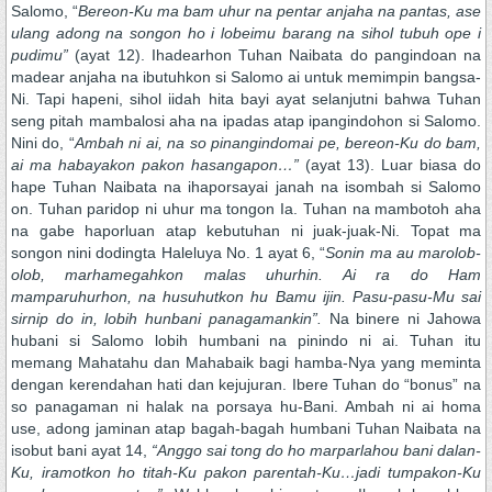
Salomo, “
Bereon-Ku ma bam uhur na pentar anjaha na pantas, ase
ulang adong na songon ho i lobeimu barang na sihol tubuh ope i
pudimu”
(ayat 12). Ihadearhon Tuhan Naibata do pangindoan na
madear anjaha na ibutuhkon si Salomo ai untuk memimpin bangsa-
Ni. Tapi hapeni, sihol iidah hita bayi ayat selanjutni bahwa Tuhan
seng pitah mambalosi aha na ipadas atap ipangindohon si Salomo.
Nini do, “
Ambah ni ai, na so pinangindomai pe, bereon-Ku do bam,
ai ma habayakon pakon hasangapon…”
(ayat 13). Luar biasa do
hape Tuhan Naibata na ihaporsayai janah na isombah si Salomo
on. Tuhan paridop ni uhur ma tongon Ia. Tuhan na mambotoh aha
na gabe haporluan atap kebutuhan ni juak-juak-Ni. Topat ma
songon nini dodingta Haleluya No. 1 ayat 6, “
Sonin ma au marolob-
olob, marhamegahkon malas uhurhin. Ai ra do Ham
mamparuhurhon, na husuhutkon hu Bamu ijin. Pasu-pasu-Mu sai
sirnip do in, lobih hunbani panagamankin”.
Na binere ni Jahowa
hubani si Salomo lobih humbani na pinindo ni ai. Tuhan itu
memang Mahatahu dan Mahabaik bagi hamba-Nya yang meminta
dengan kerendahan hati dan kejujuran. Ibere Tuhan do “bonus” na
so panagaman ni halak na porsaya hu-Bani. Ambah ni ai homa
use, adong jaminan atap bagah-bagah humbani Tuhan Naibata na
isobut bani ayat 14,
“Anggo sai tong do ho marparlahou bani dalan-
Ku, iramotkon ho titah-Ku pakon parentah-Ku…jadi tumpakon-Ku