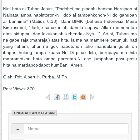
Nini hata ni Tuhan Jesus, “Parlobei ma pindahi hanima Harajaon ni
Naibata ampa hapintoron-Ni, dob ai tambahkonon-Ni do ganupan
ai bannima” (Matius 6:33). Bani BIMK (Bahasa Indonesia Masa
Kini) isobut, “Jadi, usahakanlah dahulu supaya Allah memerintah
atas hidupmu dan lakukanlah kehendak-Nya…”. Artini, Tuhan ma
na gabe raja (manrajai) atas hita. Ia ma na mambere petunjuk, hati
yang faham, uhur na gok habotohon laho mandalani goluh on
ibagas holong ampa kuasa-Ni. Di pihak kita, berupaya ma hita
manramotkon hata ampa parentah-Ni ase jumpahan pasu-pasu
hita na mardapot-dapot humBani. Amen.
Oleh: Pdt. Albert H. Purba, M.Th
Post Views:
870
TINGGALKAN BALASAN
→