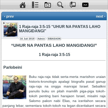
‹ prev
next ›
0
1 Raja-raja 3:5-15 “UHUR NA PANTAS LAHO
MANGIDANGI”
16 Juli 2019
Admin
SIBASAON
“UHUR NA PANTAS LAHO MANGIDANGI”
1 Raja-raja 3:5-15
Parlobeini
Buku raja-raja tidak serta-merta marisihon uraian
historis-kronologis apalagi biografis pasal ganup
raja-raja na ongga manrajai Israel. Sebalikni
panulis buku on pitah mamilih piga-piga tokoh-
tokoh penting bani harajaon Israel, misalni raja
Salomo pakon nabi Elias, na iceritahon secara
panjang lebar, sementara tokoh-tokoh na legan diceritakant secara