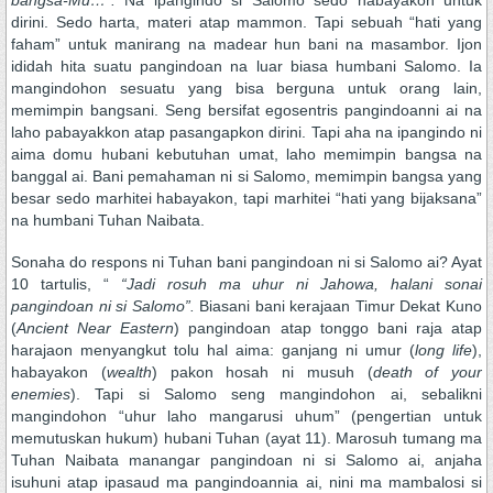
bangsa-Mu…”.
Na ipangindo si Salomo sedo habayakon untuk
dirini. Sedo harta, materi atap mammon. Tapi sebuah “hati yang
faham” untuk manirang na madear hun bani na masambor. Ijon
ididah hita suatu pangindoan na luar biasa humbani Salomo. Ia
mangindohon sesuatu yang bisa berguna untuk orang lain,
memimpin bangsani. Seng bersifat egosentris pangindoanni ai na
laho pabayakkon atap pasangapkon dirini. Tapi aha na ipangindo ni
aima domu hubani kebutuhan umat, laho memimpin bangsa na
banggal ai. Bani pemahaman ni si Salomo, memimpin bangsa yang
besar sedo marhitei habayakon, tapi marhitei “hati yang bijaksana”
na humbani Tuhan Naibata.
Sonaha do respons ni Tuhan bani pangindoan ni si Salomo ai? Ayat
10 tartulis, “
“Jadi rosuh ma uhur ni Jahowa, halani sonai
pangindoan ni si Salomo”.
Biasani bani kerajaan Timur Dekat Kuno
(
Ancient Near Eastern
) pangindoan atap tonggo bani raja atap
harajaon menyangkut tolu hal aima: ganjang ni umur (
long life
),
habayakon (
wealth
) pakon hosah ni musuh (
death of your
enemies
). Tapi si Salomo seng mangindohon ai, sebalikni
mangindohon “uhur laho mangarusi uhum” (pengertian untuk
memutuskan hukum) hubani Tuhan (ayat 11). Marosuh tumang ma
Tuhan Naibata manangar pangindoan ni si Salomo ai, anjaha
isuhuni atap ipasaud ma pangindoannia ai, nini ma mambalosi si