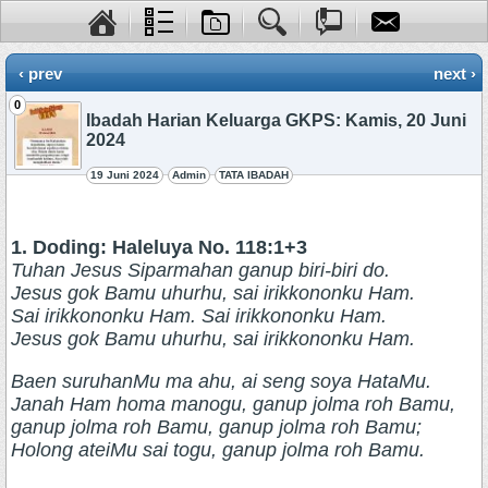
‹ prev
next ›
0
Ibadah Harian Keluarga GKPS: Kamis, 20 Juni
2024
19 Juni 2024
Admin
TATA IBADAH
1. Doding: Haleluya No. 118:1+3
Tuhan Jesus Siparmahan ganup biri-biri do.
Jesus gok Bamu uhurhu, sai irikkononku Ham.
Sai irikkononku Ham. Sai irikkononku Ham.
Jesus gok Bamu uhurhu, sai irikkononku Ham.
Baen suruhanMu ma ahu, ai seng soya HataMu.
Janah Ham homa manogu, ganup jolma roh Bamu,
ganup jolma roh Bamu, ganup jolma roh Bamu;
Holong ateiMu sai togu, ganup jolma roh Bamu.