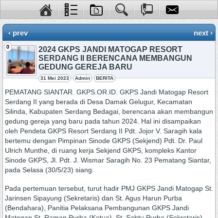
‹ prev
next ›
0
2024 GKPS JANDI MATOGAP RESORT
SERDANG II BERENCANA MEMBANGUN
GEDUNG GEREJA BARU
31 Mei 2023
Admin
BERITA
PEMATANG SIANTAR. GKPS.OR.ID. GKPS Jandi Matogap Resort
Serdang II yang berada di Desa Damak Gelugur, Kecamatan
Silinda, Kabupaten Serdang Bedagai, berencana akan membangun
gedung gereja yang baru pada tahun 2024. Hal ini disampaikan
oleh Pendeta GKPS Resort Serdang II Pdt. Jojor V. Saragih kala
bertemu dengan Pimpinan Sinode GKPS (Sekjend) Pdt. Dr. Paul
Ulrich Munthe, di ruang kerja Sekjend GKPS, kompleks Kantor
Sinode GKPS, Jl. Pdt. J. Wismar Saragih No. 23 Pematang Siantar,
pada Selasa (30/5/23) siang.
Pada pertemuan tersebut, turut hadir PMJ GKPS Jandi Matogap St.
Jarinsen Sipayung (Sekretaris) dan St. Agus Harun Purba
(Bendahara), Panitia Pelaksana Pembangunan GKPS Jandi
Matogap St. Raman Purba (Ketua), St. Sabtu Purba (Sekretaris)