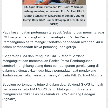
St. Agus Harun Purba dan Pdt. Jojor V. Saragih
sedang mendengar masukan Pdt. Dr. Paul Ulrich
Munthe terkait rencana Pembangunan Gedung
Gereja Baru GKPS Jandi Matogap. (Foto: Humas
GKPS)
Pada kesempatan pertemuan tersebut, Sekjend pun meminta agar
PMJ segera mengangkat dan menetapkan Panitia Pesta
Pembangunan serta mengikutsertakan pengadaan altar dan kursi
dalam perencanaan biaya pembangunan gereja.
“Segeralah PMJ dan Pengurus GKPS Resort Serdang II
mengangkat dan menetapkan Panitia Pesta Pembangunan,
sembari menghitung ulang dana pembangunan gereja, yang di
dalamnya dimasukkan juga biaya pengadaan alat pendukung
ibadah seperti altar, kursi dan lainnya”, pinta Pdt. Dr. Paul Munthe.
Sebelum pertemuan ditutup di dalam doa, Sekjend GKPS kembali
berpesan kepada PMJ GKPS Jandi Matogap untuk segera
mengurus sertifikat alas hak tanah ke BPN Serdang Bedagai.
(bgs/hks)