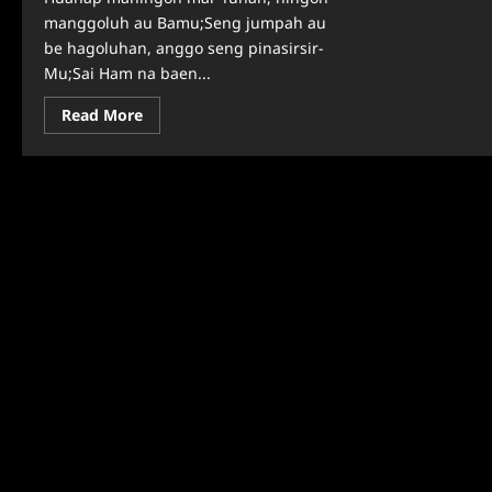
manggoluh au Bamu;Seng jumpah au
be hagoluhan, anggo seng pinasirsir-
Mu;Sai Ham na baen...
Read
Read More
more
about
Ibadah
Harian
Keluarga
GKPS:
Kamis,
31
Oktober
2024