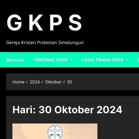
Skip
to
G K P S
content
Gereja Kristen Protestan Simalungun
Beranda
TENTANG GKPS
LOGO TAHUN GKPS
Home
2024
Oktober
30
Hari:
30 Oktober 2024