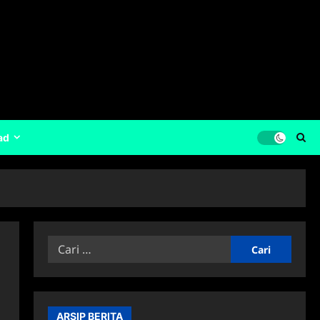
ad
Cari
untuk:
ARSIP BERITA