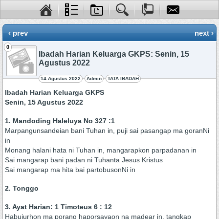
‹ prev
next ›
0
Ibadah Harian Keluarga GKPS: Senin, 15
Agustus 2022
14 Agustus 2022
Admin
TATA IBADAH
Ibadah Harian Keluarga GKPS
Senin, 15 Agustus 2022
1.
Mandoding Haleluya No 327 :1
Marpangunsandeian bani Tuhan in, puji sai pasangap ma goranNi
in
Monang halani hata ni Tuhan in, mangarapkon parpadanan in
Sai mangarap bani padan ni Tuhanta Jesus Kristus
Sai mangarap ma hita bai partobusonNi in
2. Tonggo
3. Ayat Harian: 1 Timoteus 6 : 12
Habujurhon ma porang haporsayaon na madear in, tangkap