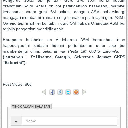
Pengurus Seksi SM jemaat, Guru SM, soai homa hubani
orangtuani ASM. Acara on boi pataridahkon hasadaon, marhitei
kerjasama antara guru SM pakon orangtua ASM nabersinergi
mangajari niombahni irumah, seng ipanalom pitah iajari guru ASM i
Gareja, tapi marhitei kontak ni guru SM hubani Orangtua ASM boi
terjalin pengertian mendidik anak.
Harapanta hulobeian on Andoharma ASM bertumbuh iman
haporsayaonni sadalan hubani pertumbuhan umur ase boi
mambentengi dirini.
Selamat ma Pesta SM GKPS Estomihi
.
(Isurathon : St.Hisarma Saragih, Sekretaris Jemaat GKPS
“Estomihi”).
Post Views:
866
TINGGALKAN BALASAN
→