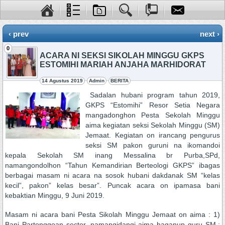
‹ prev
next ›
0
ACARA NI SEKSI SIKOLAH MINGGU GKPS
ESTOMIHI MARIAH ANJAHA MARHIDORAT
14 Agustus 2019
Admin
BERITA
Sadalan hubani program tahun 2019,
GKPS “Estomihi” Resor Setia Negara
mangadonghon Pesta Sekolah Minggu
aima kegiatan seksi Sekolah Minggu (SM)
Jemaat. Kegiatan on irancang pengurus
seksi SM pakon guruni na ikomandoi
kepala Sekolah SM inang Messalina br Purba,SPd,
namangondolhon “Tahun Kemandirian Berteologi GKPS” ibagas
berbagai masam ni acara na sosok hubani dakdanak SM “kelas
kecil”, pakon” kelas besar”. Puncak acara on ipamasa bani
kebaktian Minggu, 9 Juni 2019.
Masam ni acara bani Pesta Sikolah Minggu Jemaat on aima : 1)
Bani Partonggoan sector, namangidangi aima haganup guru SM.;