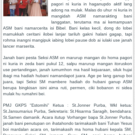
pagori ni kuria in haganupdo aktif lang
adong na mulak. Malas do uhur ni kuria in
mangidah ASM namarakting bani
langgatan, terutama ma ai kemampuan
ASM bani namarcerita isi Bibel. Bani kelas kecil, dong do lobei
mamukkah ceritani ilobei lanjar tariluh gakni halani gagap, tapi
rohma inangni mangipuk iabing lobei pause dob ai iulaki use janah
lancer marserita.
Janah bani pesta Seksi ASM on marurup mangan do homa pagori
ni kuria in zeda bani pukul 12, salpu marurup mangan itoruskon
use pertandingan, janah iumumhon ma hasil kejuaraan, siluk hujai
ibagi ma hadiah hubani namandapot juara. Age pe lang ganup boi
juara, tapi Seksi SM mambere hadiah do hubani ganup ASM
berupa bingkisan isini aima ruti, permen, ciki bobanon ni sidea
mulak hu rumahni bei.
PMJ GKPS “Estomihi” Ketua : St.Jonner Purba, Wkl ketua:
St.Jansumarius Purba, Sekretaris: St.Hisarma Saragih, bendahara:
St.Samen damanik. Acara itutup Vorhanger bapa St.Jonner Purba,
janah bani penutupan on ihatahondo tarimakasih bani Tuhan Yesus
boi mardalan acara on, tarimakasih ma homa hubani kepala SM,