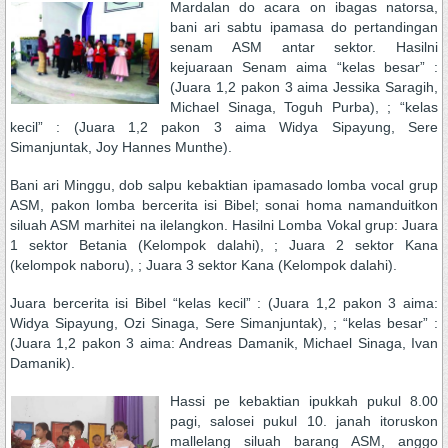
Mardalan do acara on ibagas natorsa,
bani ari sabtu ipamasa do pertandingan
senam ASM antar sektor. Hasilni
kejuaraan Senam aima “kelas besar” :
(Juara 1,2 pakon 3 aima Jessika Saragih,
Michael Sinaga, Toguh Purba), ; “kelas
kecil” : (Juara 1,2 pakon 3 aima Widya Sipayung, Sere
Simanjuntak, Joy Hannes Munthe).
Bani ari Minggu, dob salpu kebaktian ipamasado lomba vocal grup
ASM, pakon lomba bercerita isi Bibel; sonai homa namanduitkon
siluah ASM marhitei na ilelangkon. Hasilni Lomba Vokal grup: Juara
1 sektor Betania (Kelompok dalahi), ; Juara 2 sektor Kana
(kelompok naboru), ; Juara 3 sektor Kana (Kelompok dalahi).
Juara bercerita isi Bibel “kelas kecil” : (Juara 1,2 pakon 3 aima:
Widya Sipayung, Ozi Sinaga, Sere Simanjuntak), ; “kelas besar” :
(Juara 1,2 pakon 3 aima: Andreas Damanik, Michael Sinaga, Ivan
Damanik).
Hassi pe kebaktian ipukkah pukul 8.00
pagi, salosei pukul 10. janah itoruskon
mallelang siluah barang ASM, anggo