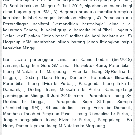
2) Bani kebaktian Minggu 9 Juni 2019, siparbagian mangidangi
aima haganup guru SM.; 3) Haganup orangtua marsiluah amplop
itaruhkon hulobei sanggah kebaktian Minggu.; 4) Pamasaon ma
Pertandingan nasifatni “kemandirian berteologia” aima : a.
kejuaraan Senam,; b. vokal grup, c. bercerita isi ni Bibel. Haganup
“kelas kecil” pakon “kelas besar” terlibat do bani kegiatan on. 5)
Haganup ASM mamboban siluah barang janah ilelangkon salpu
kebaktian Minggu.
Bani acara partonggoan aima ari Kamis bodari (6/6/2019)
namangidangi hun Guru SM aima : Hu s
ektor Kana,
Parambilan:
Inang M.Natalina br Marpaung; Agenda: Inang Sy.Roulina br
Lingga, ; Doding: Bapa Henry Damanik. Hu
sektor Betania,
Parambilan: Inang Elvira br Purba, ; Paragenda: Inang Erika br
Damanik, ; Doding: Inang Messalina br Purba. Namangidangi
parmingguan Minggu 9 Juni 2019, aima : Parambilan: Inang Sy.
Roulina br Lingga, ; Paragenda: Bapa St.Topot Saragih
(Pembimbing SM),; Sibasa doding: Inang Erika br Damanik,
Mambasa Tonah ni Pimpinan Pusat : Inang Rismaulina br Purba, ;
Tonggo pangapition: Inang Elvira br Purba, ; Panggalang : Bp
Henry Damanik pakon Inang M.Natalina br Marpaung.