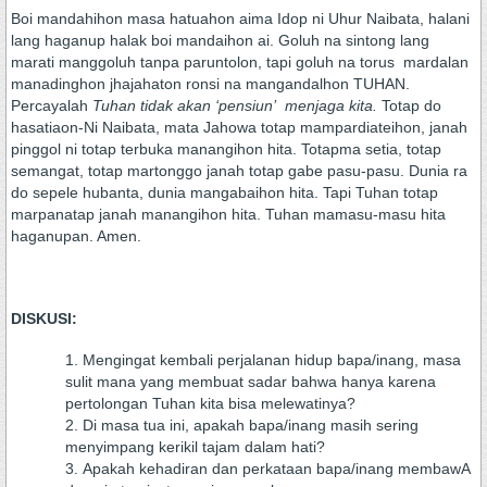
Boi mandahihon masa hatuahon aima Idop ni Uhur Naibata, halani
lang haganup halak boi mandaihon ai. Goluh na sintong lang
marati manggoluh tanpa paruntolon, tapi goluh na torus mardalan
manadinghon jhajahaton ronsi na mangandalhon TUHAN.
Percayalah
Tuhan tidak akan ‘pensiun’ menjaga kita.
Totap do
hasatiaon-Ni Naibata, mata Jahowa totap mampardiateihon, janah
pinggol ni totap terbuka manangihon hita. Totapma setia, totap
semangat, totap martonggo janah totap gabe pasu-pasu. Dunia ra
do sepele hubanta, dunia mangabaihon hita. Tapi Tuhan totap
marpanatap janah manangihon hita. Tuhan mamasu-masu hita
haganupan. Amen.
DISKUSI:
Mengingat kembali perjalanan hidup bapa/inang, masa
sulit mana yang membuat sadar bahwa hanya karena
pertolongan Tuhan kita bisa melewatinya?
Di masa tua ini, apakah bapa/inang masih sering
menyimpang kerikil tajam dalam hati?
Apakah kehadiran dan perkataan bapa/inang membawA