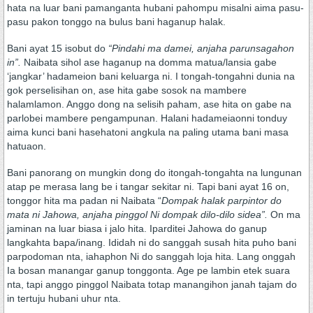
hata na luar bani pamanganta hubani pahompu misalni aima pasu-
pasu pakon tonggo na bulus bani haganup halak.
Bani ayat 15 isobut do
“Pindahi ma damei, anjaha parunsagahon
in”.
Naibata sihol ase haganup na domma matua/lansia gabe
‘jangkar’ hadameion bani keluarga ni. I tongah-tongahni dunia na
gok perselisihan on, ase hita gabe sosok na mambere
halamlamon. Anggo dong na selisih paham, ase hita on gabe na
parlobei mambere pengampunan. Halani hadameiaonni tonduy
aima kunci bani hasehatoni angkula na paling utama bani masa
hatuaon.
Bani panorang on mungkin dong do itongah-tongahta na lungunan
atap pe merasa lang be i tangar sekitar ni. Tapi bani ayat 16 on,
tonggor hita ma padan ni Naibata “
Dompak halak parpintor do
mata ni Jahowa, anjaha pinggol Ni dompak dilo-dilo sidea”.
On ma
jaminan na luar biasa i jalo hita. Iparditei Jahowa do ganup
langkahta bapa/inang. Ididah ni do sanggah susah hita puho bani
parpodoman nta, iahaphon Ni do sanggah loja hita. Lang onggah
Ia bosan manangar ganup tonggonta. Age pe lambin etek suara
nta, tapi anggo pinggol Naibata totap manangihon janah tajam do
in tertuju hubani uhur nta.