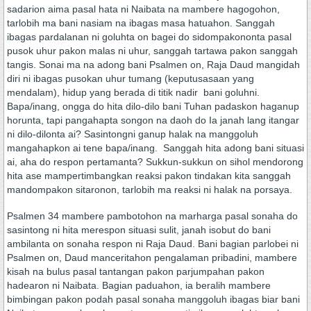
sadarion aima pasal hata ni Naibata na mambere hagogohon,
tarlobih ma bani nasiam na ibagas masa hatuahon. Sanggah
ibagas pardalanan ni goluhta on bagei do sidompakononta pasal
pusok uhur pakon malas ni uhur, sanggah tartawa pakon sanggah
tangis. Sonai ma na adong bani Psalmen on, Raja Daud mangidah
diri ni ibagas pusokan uhur tumang (keputusasaan yang
mendalam), hidup yang berada di titik nadir bani goluhni.
Bapa/inang, ongga do hita dilo-dilo bani Tuhan padaskon haganup
horunta, tapi pangahapta songon na daoh do Ia janah lang itangar
ni dilo-dilonta ai? Sasintongni ganup halak na manggoluh
mangahapkon ai tene bapa/inang. Sanggah hita adong bani situasi
ai, aha do respon pertamanta? Sukkun-sukkun on sihol mendorong
hita ase mampertimbangkan reaksi pakon tindakan kita sanggah
mandompakon sitaronon, tarlobih ma reaksi ni halak na porsaya.
Psalmen 34 mambere pambotohon na marharga pasal sonaha do
sasintong ni hita merespon situasi sulit, janah isobut do bani
ambilanta on sonaha respon ni Raja Daud. Bani bagian parlobei ni
Psalmen on, Daud manceritahon pengalaman pribadini, mambere
kisah na bulus pasal tantangan pakon parjumpahan pakon
hadearon ni Naibata. Bagian paduahon, ia beralih mambere
bimbingan pakon podah pasal sonaha manggoluh ibagas biar bani