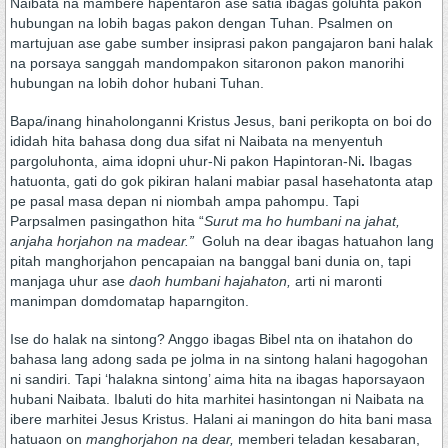
Naibata na mambere hapentaron ase satia ibagas goluhta pakon
hubungan na lobih bagas pakon dengan Tuhan. Psalmen on
martujuan ase gabe sumber insiprasi pakon pangajaron bani halak
na porsaya sanggah mandompakon sitaronon pakon manorihi
hubungan na lobih dohor hubani Tuhan.
Bapa/inang hinaholonganni Kristus Jesus, bani perikopta on boi do
ididah hita bahasa dong dua sifat ni Naibata na menyentuh
pargoluhonta, aima idopni uhur-Ni pakon Hapintoran-Ni
.
Ibagas
hatuonta, gati do gok pikiran halani mabiar pasal hasehatonta atap
pe pasal masa depan ni niombah ampa pahompu. Tapi
Parpsalmen pasingathon hita “
Surut ma ho humbani na jahat,
anjaha horjahon na madear.”
Goluh na dear ibagas hatuahon lang
pitah manghorjahon pencapaian na banggal bani dunia on, tapi
manjaga uhur ase
daoh humbani hajahaton,
arti ni maronti
manimpan domdomatap haparngiton.
Ise do halak na sintong? Anggo ibagas Bibel nta on ihatahon do
bahasa lang adong sada pe jolma in na sintong halani hagogohan
ni sandiri. Tapi ‘halakna sintong’ aima hita na ibagas haporsayaon
hubani Naibata. Ibaluti do hita marhitei hasintongan ni Naibata na
ibere marhitei Jesus Kristus. Halani ai maningon do hita bani masa
hatuaon on
manghorjahon na dear,
memberi teladan kesabaran,