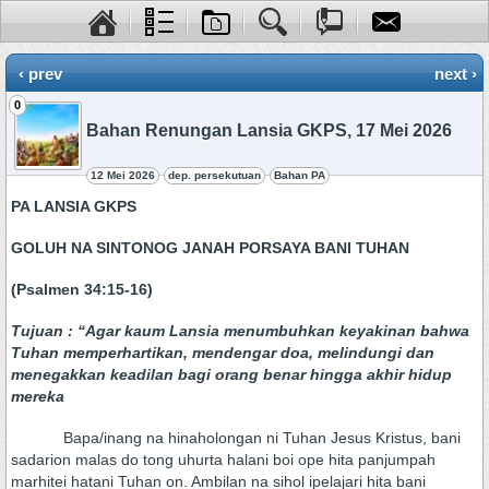
‹ prev
next ›
0
Bahan Renungan Lansia GKPS, 17 Mei 2026
12 Mei 2026
dep. persekutuan
Bahan PA
PA LANSIA GKPS
GOLUH NA SINTONOG JANAH PORSAYA BANI TUHAN
(Psalmen 34:15-16)
Tujuan : “Agar kaum Lansia menumbuhkan keyakinan bahwa
Tuhan memperhartikan, mendengar doa, melindungi dan
menegakkan keadilan bagi orang benar hingga akhir hidup
mereka
Bapa/inang na hinaholongan ni Tuhan Jesus Kristus, bani
sadarion malas do tong uhurta halani boi ope hita panjumpah
marhitei hatani Tuhan on. Ambilan na sihol ipelajari hita bani