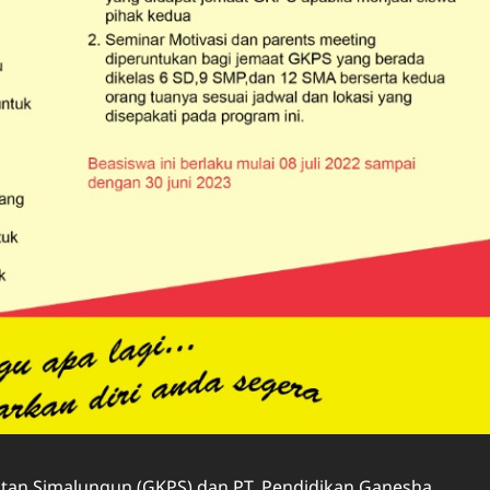
tan Simalungun (GKPS) dan PT. Pendidikan Ganesha