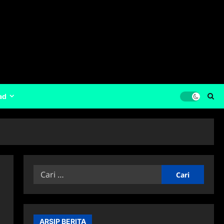
ad
Cari
untuk:
ARSIP BERITA