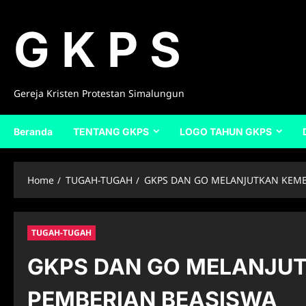
Skip
to
G K P S
content
Gereja Kristen Protestan Simalungun
Beranda
TENTANG GKPS
LOGO TAHUN GKPS
Home
TUGAH-TUGAH
GKPS DAN GO MELANJUTKAN KEMB
TUGAH-TUGAH
GKPS DAN GO MELANJU
PEMBERIAN BEASISWA