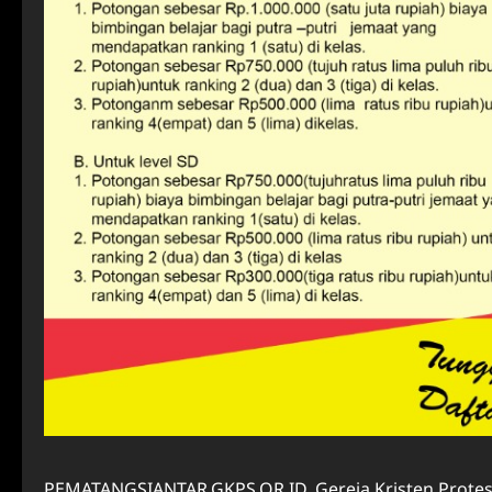
PEMATANGSIANTAR.GKPS.OR.ID. Gereja Kristen Protes