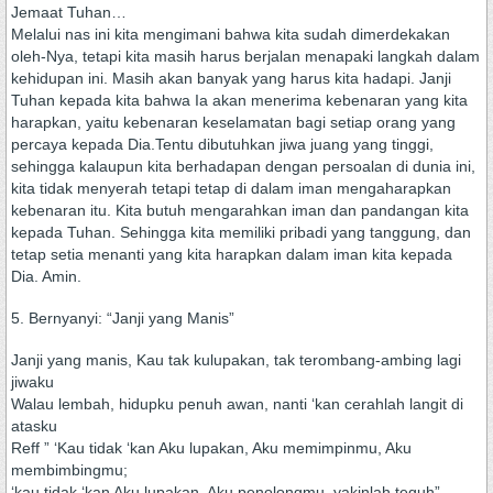
Jemaat Tuhan…
Melalui nas ini kita mengimani bahwa kita sudah dimerdekakan
oleh-Nya, tetapi kita masih harus berjalan menapaki langkah dalam
kehidupan ini. Masih akan banyak yang harus kita hadapi. Janji
Tuhan kepada kita bahwa Ia akan menerima kebenaran yang kita
harapkan, yaitu kebenaran keselamatan bagi setiap orang yang
percaya kepada Dia.Tentu dibutuhkan jiwa juang yang tinggi,
sehingga kalaupun kita berhadapan dengan persoalan di dunia ini,
kita tidak menyerah tetapi tetap di dalam iman mengaharapkan
kebenaran itu. Kita butuh mengarahkan iman dan pandangan kita
kepada Tuhan. Sehingga kita memiliki pribadi yang tanggung, dan
tetap setia menanti yang kita harapkan dalam iman kita kepada
Dia. Amin.
5. Bernyanyi: “Janji yang Manis”
Janji yang manis, Kau tak kulupakan, tak terombang-ambing lagi
jiwaku
Walau lembah, hidupku penuh awan, nanti ‘kan cerahlah langit di
atasku
Reff ” ‘Kau tidak ‘kan Aku lupakan, Aku memimpinmu, Aku
membimbingmu;
‘kau tidak ‘kan Aku lupakan, Aku penolongmu, yakinlah teguh”.