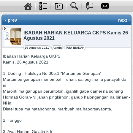
‹ prev
next ›
0
IBADAH HARIAN KELUARGA GKPS Kamis 26
Agustus 2021
26 Agustus 2021
Admin
TATA IBADAH
Ibadah Harian Keluarga GKPS
Kamis, 26 Agustus 2021
1. Doding : Haleluya No 305:1 “Martumpu Ganupan”
Martumpu ganupan manombah Tuhan, sai puji ma Ia parlayak do
in
Maronti ma ganupan paruntolon, igantih gabe damei na sonang
Hormati Goran-Ni janah pingkirhon, ganup halongangan na binaen-
Ni in.
Diatei tupa ma hatahononta, marbuah ma haporsayaonta.
2. Tonggo
3. Ayat Harian: Galatia 5:5