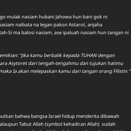
nggo mulak nasiam hubani Jahowa hun bani gok ni
siam naibata na legan pakon Astarot, anjaha
ah-Si ma balosi nasiam, ase ipaluah nasiam hun tangan ni
demikian: “Jika kamu berbalik kepada TUHAN dengan
para Asytoret dari tengah-tengahmu dan tujukan hatimu
ka Ia akan melepaskan kamu dari tangan orang Filistin.”
ebutkan bahwa bangsa Israel hidup menderita dibawah
Walaupun Tabut Allah (symbol kehadiran Allah) sudah