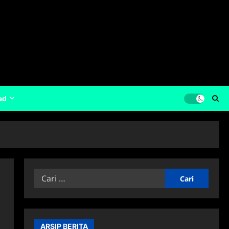
ad
Cari
untuk:
2
ARSIP BERITA