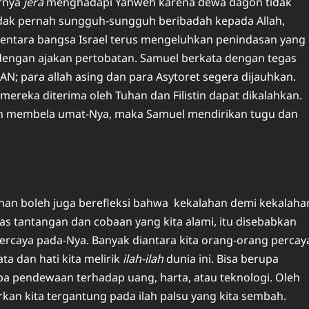
arnya
jera
menghadapi Yahweh karena dewa dagon tidak
idak pernah sungguh-sungguh beribadah kepada Allah,
tara bangsa Israel terus mengeluhkan penindasan yang
dengan ajakan pertobatan. Samuel berkata dengan tegas
N; para allah asing dan para Asytoret segera dijauhkan.
ereka diterima oleh Tuhan dan Filistin dapat dikalahkan.
h membela umat-Nya, maka Samuel mendirikan tugu dan
uhan boleh juga berefleksi bahwa kekalahan demi kekalaha
as tantangan dan cobaan yang kita alami, itu disebabkan
ercaya pada-Nya. Banyak diantara kita orang-orang percay
a dan hati kita melirik
ilah-ilah
dunia ini. Bisa berupa
upa pendewaan terhadap uang, harta, atau teknologi. Oleh
an kita tergantung pada ilah palsu yang kita sembah.