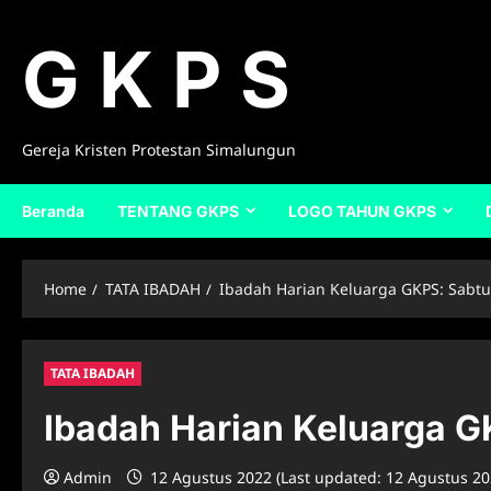
Skip
to
G K P S
content
Gereja Kristen Protestan Simalungun
Beranda
TENTANG GKPS
LOGO TAHUN GKPS
Home
TATA IBADAH
Ibadah Harian Keluarga GKPS: Sabtu
TATA IBADAH
Ibadah Harian Keluarga G
Admin
12 Agustus 2022 (Last updated: 12 Agustus 2