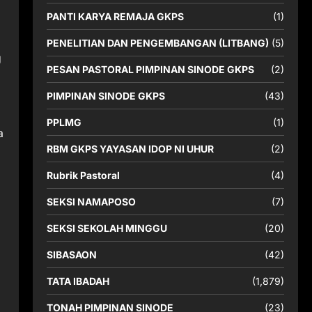
PANTI KARYA REMAJA GKPS
(1)
PENELITIAN DAN PENGEMBANGAN (LITBANG)
(5)
g
PESAN PASTORAL PIMPINAN SINODE GKPS
(2)
PIMPINAN SINODE GKPS
(43)
PPLMG
(1)
a
RBM GKPS YAYASAN IDOP NI UHUR
(2)
Rubrik Pastoral
(4)
SEKSI NAMAPOSO
(7)
SEKSI SEKOLAH MINGGU
(20)
SIBASAON
(42)
TATA IBADAH
(1,879)
TONAH PIMPINAN SINODE
(23)