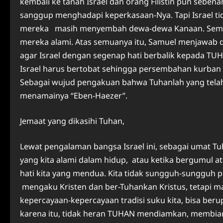
kembali ke tanah Israel dan orang Filistin pun seben
sanggup menghadapi keperkasaan-Nya. Tapi Israel t
mereka masih menyembah dewa-dewa Kanaan. Semen
mereka alami. Atas semuanya itu, Samuel menjawab 
agar Israel dengan segenap hati berbalik kepada TUHA
Israel harus bertobat sehingga persembahan kurban m
Sebagai wujud pengakuan bahwa Tuhanlah yang tela
menamainya “Eben-Haezer”.
Jemaat yang dikasihi Tuhan,
Lewat pengalaman bangsa Israel ini, sebagai umat T
yang kita alami dalam hidup, atau ketika bergumul at
hati kita yang mendua. Kita tidak sungguh-sungguh p
mengaku Kristen dan ber-Tuhankan Kristus, tetapi mat
kepercayaan-kepercayaan tradisi suku kita, bisa ber
karena itu, tidak heran TUHAN mendiamkan, membiark