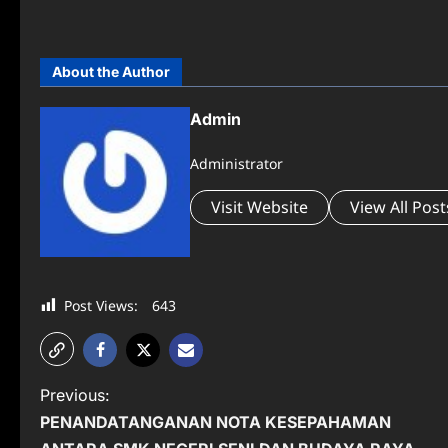
About the Author
Admin
Administrator
Visit Website
View All Post
Post Views:
643
P
Previous:
PENANDATANGANAN NOTA KESEPAHAMAN
o