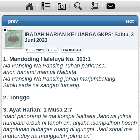
‹ prev
next ›
0
IBADAH HARIAN KELUARGA GKPS: Sabtu, 3
Juni 2023
2 Juni 2023
Admin
TATA IBADAH
1. Mandoding Haleluya No. 303:1
Na Pansing Na Pansing Tuhan parkuasa,
arion hanami mamuji Naibata.
Na Pansing Na Pansing janah marjumbalang
Sitolu sada na sangap tumang.
2. Tonggo
3. Ayat Harian: 1 Musa 2:7
“bani panorang ia ma itompa Naibata Jahowa jolma
humbani orbuk ni tanoh on, anjaha isompulhon hosah
hagoluhan hubagas ruang ni igungni. Jadi sonai ma
martonduy na manggoluh jolma ai.”