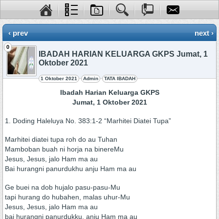
‹ prev
next ›
0
IBADAH HARIAN KELUARGA GKPS Jumat, 1
Oktober 2021
1 Oktober 2021
Admin
TATA IBADAH
Ibadah Harian Keluarga GKPS
Jumat, 1 Oktober 2021
1. Doding Haleluya No. 383:1-2 “Marhitei Diatei Tupa”
Marhitei diatei tupa roh do au Tuhan
Mamboban buah ni horja na binereMu
Jesus, Jesus, jalo Ham ma au
Bai hurangni panurdukhu anju Ham ma au
Ge buei na dob hujalo pasu-pasu-Mu
tapi hurang do hubahen, malas uhur-Mu
Jesus, Jesus, jalo Ham ma au
bai hurangni panurdukku, anju Ham ma au