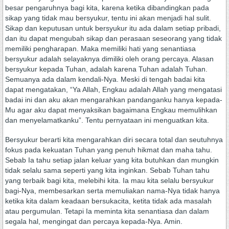
besar pengaruhnya bagi kita, karena ketika dibandingkan pada
sikap yang tidak mau bersyukur, tentu ini akan menjadi hal sulit.
Sikap dan keputusan untuk bersyukur itu ada dalam setiap pribadi,
dan itu dapat mengubah sikap dan perasaan seseorang yang tidak
memiliki pengharapan. Maka memiliki hati yang senantiasa
bersyukur adalah selayaknya dimiliki oleh orang percaya. Alasan
bersyukur kepada Tuhan, adalah karena Tuhan adalah Tuhan.
Semuanya ada dalam kendali-Nya. Meski di tengah badai kita
dapat mengatakan, “Ya Allah, Engkau adalah Allah yang mengatasi
badai ini dan aku akan mengarahkan pandanganku hanya kepada-
Mu agar aku dapat menyaksikan bagaimana Engkau memulihkan
dan menyelamatkanku”. Tentu pernyataan ini menguatkan kita.
Bersyukur berarti kita mengarahkan diri secara total dan seutuhnya
fokus pada kekuatan Tuhan yang penuh hikmat dan maha tahu.
Sebab Ia tahu setiap jalan keluar yang kita butuhkan dan mungkin
tidak selalu sama seperti yang kita inginkan. Sebab Tuhan tahu
yang terbaik bagi kita, melebihi kita. Ia mau kita selalu bersyukur
bagi-Nya, membesarkan serta memuliakan nama-Nya tidak hanya
ketika kita dalam keadaan bersukacita, ketita tidak ada masalah
atau pergumulan. Tetapi Ia meminta kita senantiasa dan dalam
segala hal, mengingat dan percaya kepada-Nya. Amin.