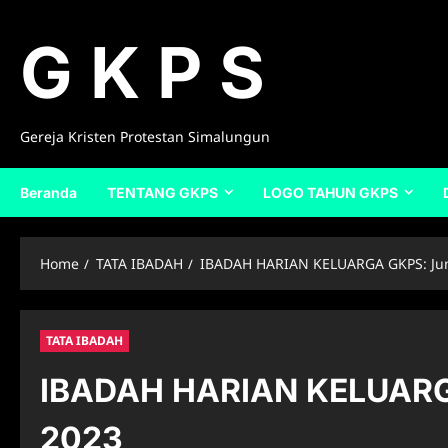
Skip
to
G K P S
content
Gereja Kristen Protestan Simalungun
Beranda
TENTANG GKPS
LOGO TAHUN GKPS
Home
TATA IBADAH
IBADAH HARIAN KELUARGA GKPS: Juma
TATA IBADAH
IBADAH HARIAN KELUARGA
2023