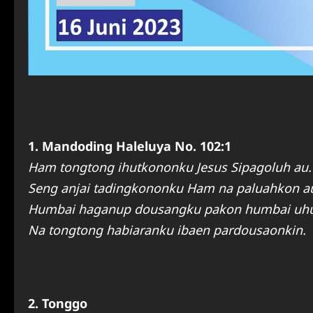
1. Mandoding Haleluya No. 102:1
Ham tongtong ihutkononku Jesus Sipagoluh au.
Seng anjai tadingkononku Ham na paluahkon a
Humbai haganup dousangku pakon humbai uhu
Na tongtong habiaranku ibaen pardousaonkin.
2. Tonggo