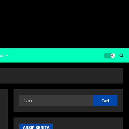
ad
Cari
untuk:
ARSIP BERITA