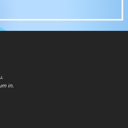
u.
m in.