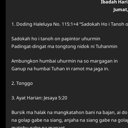
Ibadah Har
Jumat,
1. Doding Haleluya No. 115:1+4 “Sadokah Ho i Tanoh 
Sadokah ho i tanoh on papintor uhurmin
Padingat-dingat ma tongtong nidok ni Tuhanmin
Ambungkon humbai uhurmin na so margagan in
Ganup na humbai Tuhan in ramot ma jaga in.
2. Tonggo
3. Ayat Harian: Jesaya 5:20
Bursik ma halak na mangkatahon bani na bajan, ai do
na golap gabe na siang, anjaha na siang gabe na go
matobu gabe na mapaet.