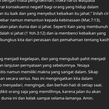
itan dengan masa penghakiman, maka harus waspada
arat konsekuensi negatif bagi orang yang hidup dalam
 itu baik dan yang menyebut kebaikan itu jahat.” Inilah cir
ng lebar namun menuntun kepada kebinasaan (Mat.7:13),
alan-jalan dunia dan si jahat. Seperti Kain yang membunuh
dalah si jahat (1 Yoh.3:12) dan ia membenci kebaikan yang
mbungkus kita dari perasaan dan pemahaman tentang kasih
ng menjadi kegelapan, dan yang mengubah pahit menjadi
an lanjutan pernyataan yang sebelumnya. Yesaya
tis namun memiliki makna yang sangat dalam. Sikap
an secara serius. Nas ini mengingatkan kita dalam
menyadari, mengingat, dan berhati-hati di setiap saat.
ikit orang saja yang memilihnya, karena jalan itu akan
dunia ini dan kelak sampai selama-lamanya. Amin.