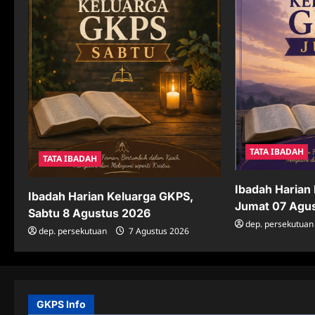
t
i
o
n
TATA IBADAH
TATA IBADAH
Ibadah Harian
Ibadah Harian Keluarga GKPS,
Jumat 07 Agu
Sabtu 8 Agustus 2026
dep. persekutuan
dep. persekutuan
7 Agustus 2026
GKPS Info