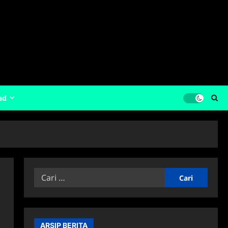
ad
Cari
untuk:
1
ARSIP BERITA