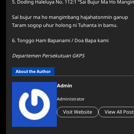
5. Doding Haleluya No. 112:1 “Sai Bujur Ma Ho Mang
Sai bujur ma ho mangimbang hajahatonmin ganup
Taram sogop uhur holong ni Tuhanta in bamu.
6. Tonggo Ham Bapanami / Doa Bapa kami
Departemen Persekutuan GKPS
About the Author
Admin
Administrator
Visit Website
View All Post