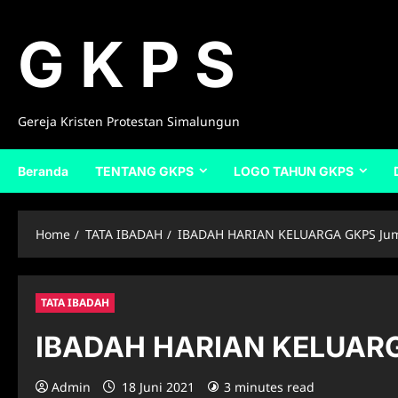
Skip
to
G K P S
content
Gereja Kristen Protestan Simalungun
Beranda
TENTANG GKPS
LOGO TAHUN GKPS
Home
TATA IBADAH
IBADAH HARIAN KELUARGA GKPS Juma
TATA IBADAH
IBADAH HARIAN KELUARGA
Admin
18 Juni 2021
3 minutes read