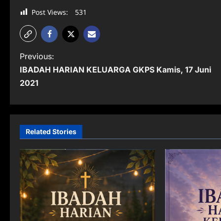
Post Views:
531
P
Previous:
IBADAH HARIAN KELUARGA GKPS Kamis, 17 Juni
o
2021
s
t
n
Related Stories
a
v
i
g
a