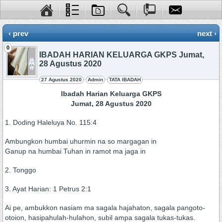
‹ prev
next ›
0
IBADAH HARIAN KELUARGA GKPS Jumat,
28 Agustus 2020
27 Agustus 2020
Admin
TATA IBADAH
Ibadah Harian Keluarga GKPS
Jumat, 28 Agustus 2020
1. Doding Haleluya No. 115:4
Ambungkon humbai uhurmin na so margagan in
Ganup na humbai Tuhan in ramot ma jaga in
2. Tonggo
3. Ayat Harian: 1 Petrus 2:1
Ai pe, ambukkon nasiam ma sagala hajahaton, sagala pangoto-
otoion, hasipahulah-hulahon, subil ampa sagala tukas-tukas.