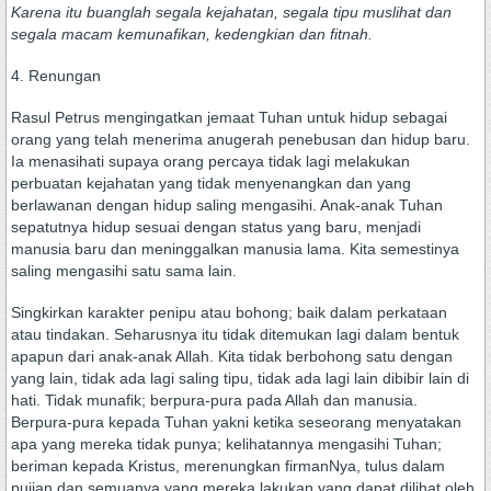
Karena itu buanglah segala kejahatan, segala tipu muslihat dan
segala macam kemunafikan, kedengkian dan fitnah.
4. Renungan
Rasul Petrus mengingatkan jemaat Tuhan untuk hidup sebagai
orang yang telah menerima anugerah penebusan dan hidup baru.
Ia menasihati supaya orang percaya tidak lagi melakukan
perbuatan kejahatan yang tidak menyenangkan dan yang
berlawanan dengan hidup saling mengasihi. Anak-anak Tuhan
sepatutnya hidup sesuai dengan status yang baru, menjadi
manusia baru dan meninggalkan manusia lama. Kita semestinya
saling mengasihi satu sama lain.
Singkirkan karakter penipu atau bohong; baik dalam perkataan
atau tindakan. Seharusnya itu tidak ditemukan lagi dalam bentuk
apapun dari anak-anak Allah. Kita tidak berbohong satu dengan
yang lain, tidak ada lagi saling tipu, tidak ada lagi lain dibibir lain di
hati. Tidak munafik; berpura-pura pada Allah dan manusia.
Berpura-pura kepada Tuhan yakni ketika seseorang menyatakan
apa yang mereka tidak punya; kelihatannya mengasihi Tuhan;
beriman kepada Kristus, merenungkan firmanNya, tulus dalam
pujian dan semuanya yang mereka lakukan yang dapat dilihat oleh