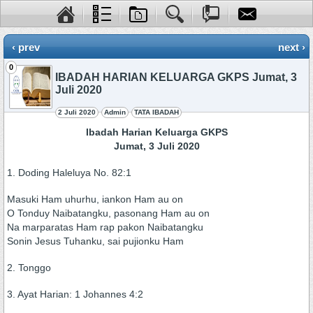
‹ prev
next ›
0
IBADAH HARIAN KELUARGA GKPS Jumat, 3
Juli 2020
2 Juli 2020
Admin
TATA IBADAH
Ibadah Harian Keluarga GKPS
Jumat, 3 Juli 2020
1. Doding Haleluya No. 82:1
Masuki Ham uhurhu, iankon Ham au on
O Tonduy Naibatangku, pasonang Ham au on
Na marparatas Ham rap pakon Naibatangku
Sonin Jesus Tuhanku, sai pujionku Ham
2. Tonggo
3. Ayat Harian: 1 Johannes 4:2