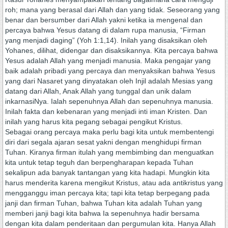
roh; mana yang berasal dari Allah dan yang tidak. Seseorang yang
benar dan bersumber dari Allah yakni ketika ia mengenal dan
percaya bahwa Yesus datang di dalam rupa manusia, “Firman
yang menjadi daging” (Yoh 1:1,14). Inilah yang disaksikan oleh
Yohanes, dilihat, didengar dan disaksikannya. Kita percaya bahwa
Yesus adalah Allah yang menjadi manusia. Maka pengajar yang
baik adalah pribadi yang percaya dan menyaksikan bahwa Yesus
yang dari Nasaret yang dinyatakan oleh Injil adalah Mesias yang
datang dari Allah, Anak Allah yang tunggal dan unik dalam
inkarnasiNya. Ialah sepenuhnya Allah dan sepenuhnya manusia.
Inilah fakta dan kebenaran yang menjadi inti iman Kristen. Dan
inilah yang harus kita pegang sebagai pengikut Kristus.
Sebagai orang percaya maka perlu bagi kita untuk membentengi
diri dari segala ajaran sesat yakni dengan menghidupi firman
Tuhan. Kiranya firman itulah yang membimbing dan menguatkan
kita untuk tetap teguh dan berpengharapan kepada Tuhan
sekalipun ada banyak tantangan yang kita hadapi. Mungkin kita
harus menderita karena mengikut Kristus, atau ada antikristus yang
mengganggu iman percaya kita; tapi kita tetap berpegang pada
janji dan firman Tuhan, bahwa Tuhan kita adalah Tuhan yang
memberi janji bagi kita bahwa Ia sepenuhnya hadir bersama
dengan kita dalam penderitaan dan pergumulan kita. Hanya Allah