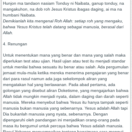
Hunjon ma tandaon nasiam Tonduy ni Naibata, ganup tonduy, na
mangakuhon, na dob roh Jesus Kristus ibagas daging, ai ma na
humbani Naibata.
Demikianlah kita mengenal Roh Allah: setiap roh yang mengaku,
bahwa Yesus Kristus telah datang sebagai manusia, berasal dari
Allah.
4. Renungan
Untuk menentukan mana yang benar dan mana yang salah maka
diperlukan test atau ujian. Hasil ujian atau test itu menjadi standar
untuk menilai bahwa sesuatu itu benar atau salah. Ada pergumulan
jemaat mula-mula ketika mereka menerima pengajaran yang benar
dari para rasul namun ada juga sekelompok aliran yang
mengatakan hal yang berlawanan. Pada abad pertama, ada
golongan yang disebut aliran Doketisme, yang mengajarkan bahwa
Allah tidak mungkin menjadi nyata, dalam daging dan darah seperti
manusia. Mereka menyebut bahwa Yesus itu hanya tampak seperti
manusia bukan manusia yang sebenarnya. Yesus adalah Allah tapi
Dia bukanlah manusia yang nyata, sebenarnya. Dengan
dipengaruhi oleh pandangan ini menjadikan orang-orang pada
masa itu bergumul untuk percaya bahwa Yesus adalah manusia.
Rasul Yohanes menyampaikan tentang bagaimana cara menguji