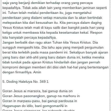
saja yang berjanji demikian terhadap orang yang percaya
kepadaNya. Tidak ada allah lain yang memberikan jaminan seperti
ini. Tuhan telah melalui penderitaan itu, juga mengetahui
penderitaan yang dialami setiap manusia dan Ia akan bertindak
melepaskan kita dari kesusahan itu. Kita percaya dalam daging
Yesus Kristus telah mati di kayu salib dan bangkit pada hari yang
ketiga untuk membawa kita kepada keselamatan kekal. Respon
kita hanyalah percaya kepadaNya.
Jangan berbalik dan ragu akan Tuhan kita Yesus Kristus. Dia
sungguh mengasihi kita. Dia tahu apa yang menjadi pergumulan
berat kita terlebih pada masa pandemi ini. Sekalipun banyak ajaran
yang baru dan ahli-ahli yang baru dalam dunia ini, ketika mereka
tidak tunduk pada ajaran Kristus hindarilah dan jangan pernah
kompromi dengan memberi diri diisi oleh hal-hal yang bertentangan
dengan firmanNya. Amin
5. Doding Haleluya No. 349:1
Goran Jesus ai marsora, bai ganup dunia on
Goran Jesus pasonangkon, ganup na marhoru in
Goran in marpasu-pasu, bai ganup pardousa in
Haganupan do idilo, bani gomgomanNi in
Goran Jesus sijengesan, lao paborsih uhurhin