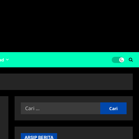
ad
Cari
untuk:
ARSIP BERITA