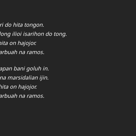
i do hita tongon.
ng ilioi isarihon do tong.
ta on hajojor.
arbuah na ramos.
apan bani goluh in.
a marsidalian ijin.
ta on hajojor.
arbuah na ramos.