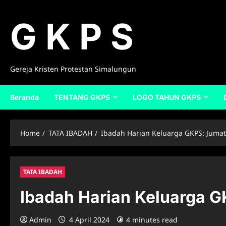
Skip
to
G K P S
content
Gereja Kristen Protestan Simalungun
Beranda
TENTANG GKPS
LOGO TAHUN GKPS
Home
TATA IBADAH
Ibadah Harian Keluarga GKPS: Jumat,
TATA IBADAH
Ibadah Harian Keluarga G
Admin
4 April 2024
4 minutes read