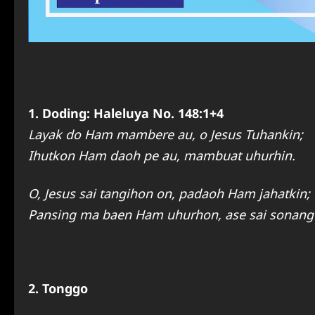
1. Doding: Haleluya No. 148:1+4
Layak do Ham mambere au, o Jesus Tuhankin;
Ihutkon Ham daoh pe au, mambuat uhurhin.
O, Jesus sai tangihon on, padaoh Ham jahatkin;
Pansing ma baen Ham uhurhon, ase sai sonang 
2. Tonggo