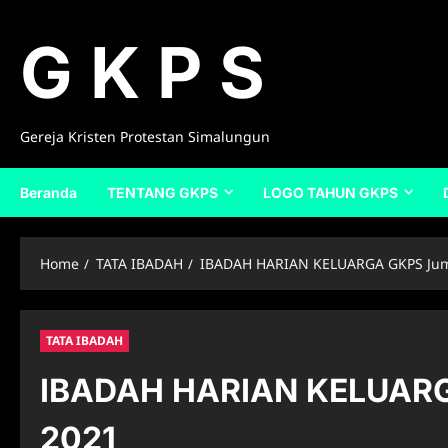
Skip
to
G K P S
content
Gereja Kristen Protestan Simalungun
Beranda
TENTANG GKPS
LOGO TAHUN GKPS
Home
TATA IBADAH
IBADAH HARIAN KELUARGA GKPS Juma
TATA IBADAH
IBADAH HARIAN KELUARGA
2021