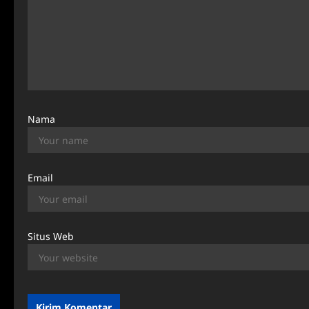
t
i
o
n
Nama
Email
Situs Web