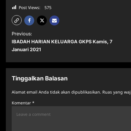
Post Views:
575
P
Previous:
IBADAH HARIAN KELUARGA GKPS Kamis, 7
o
Januari 2021
s
t
n
Tinggalkan Balasan
a
Alamat email Anda tidak akan dipublikasikan.
Ruas yang waj
v
Komentar
*
i
g
a