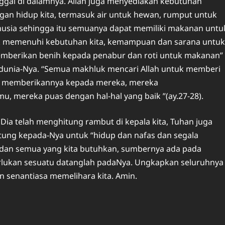
ggal di dalamnya. Allah juga menyediakan kebutuhan
an hidup kita, termasuk air untuk hewan, rumput untuk
usia sehingga itu semuanya dapat memiliki makanan untu
ntuk memenuhi kebutuhan kita, kemampuan dan sarana untuk
emberikan benih kepada penabur dan roti untuk makanan”
uk dunia-Nya. “Semua makhluk mencari Allah untuk memberi
ah memberikannya kepada mereka, mereka
mereka puas dengan hal-hal yang baik ”(ay.27-28).
 Dia telah menghitung rambut di kepala kita, Tuhan juga
antung kepada-Nya untuk “hidup dan nafas dan segala
ya dan semua yang kita butuhkan, sumbernya ada pada
erlukan sesuatu datanglah padaNya. Ungkapkan seluruhnya
 senantiasa memelihara kita. Amin.