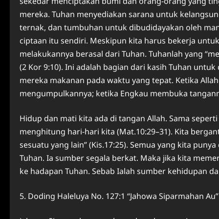
sekedar menciptakan bumi dan orang-orang yang tin
mereka. Tuhan menyediakan sarana untuk kelangsung
ternak, dan tumbuhan untuk dibudidayakan oleh man
ciptaan itu sendiri. Meskipun kita harus bekerja u
melakukannya berasal dari Tuhan. Tuhanlah yang “m
(2 Kor 9:10). Ini adalah bagian dari kasih Tuhan unt
mereka makanan pada waktu yang tepat. Ketika All
mengumpulkannya; ketika Engkau membuka tanganmu, 
Hidup dan mati kita ada di tangan Allah. Sama seperti
menghitung hari-hari kita (Mat.10:29–31). Kita berg
sesuatu yang lain” (Kis.17:25). Semua yang kita pun
Tuhan. Ia sumber segala berkat. Maka jika kita mem
ke hadapan Tuhan. Sebab Ialah sumber kehidupan dan
5. Doding Haleluya No. 127:1 “Jahowa Siparmahan Au”