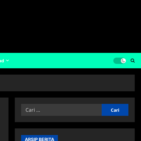
ad
Cari
untuk:
ARSIP BERITA