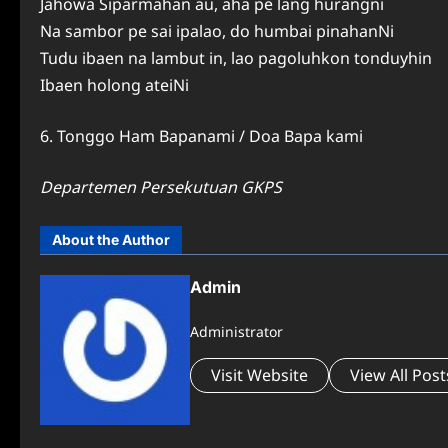
Jahowa Siparmahan au, aha pe lang hurangni
Na sambor pe sai ipalao, do humbai pinahanNi
Tudu ibaen na lambut in, lao pagoluhkon tonduyhin
Ibaen holong ateiNi
6. Tonggo Ham Bapanami / Doa Bapa kami
Departemen Persekutuan GKPS
About the Author
Admin
Administrator
Visit Website
View All Post