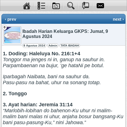
‹ prev
next ›
0
Ibadah Harian Keluarga GKPS: Jumat, 9
Agustus 2024
8 Agustus 2024
Admin
TATA IBADAH
1. Doding: Haleluya No. 216:1+4
Tonggor ma jenges ni in, ganup na sauhur in.
Parpambaenan na bujur, ’ge hataNi pe botul.
Iparbagah Naibata, bani na sauhur da.
Pasu-pasu na bahat, uhur na sonang totap.
2. Tonggo
3. Ayat harian: Jeremia 31:14
“Marlobih-lobihan do bahenon-Ku uhur ni malim-
malim bani malas ni uhur, anjaha bosur bangsang-Ku
bani pasu-pasung-Ku,” nini Jahowa.”