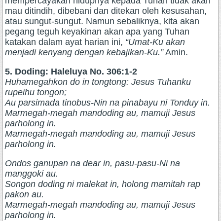
mempercayakan hidupnya kepada Tuhan tidak akan
mau ditindih, dibebani dan ditekan oleh kesusahan,
atau sungut-sungut. Namun sebaliknya, kita akan
pegang teguh keyakinan akan apa yang Tuhan
katakan dalam ayat harian ini,
“Umat-Ku akan
menjadi kenyang dengan kebajikan-Ku.”
Amin.
5. Doding: Haleluya No. 306:1-2
Huhamegahkon do in tongtong: Jesus Tuhanku
rupeihu tongon;
Au parsimada tinobus-Nin na pinabayu ni Tonduy in.
Marmegah-megah mandoding au, mamuji Jesus
parholong in.
Marmegah-megah mandoding au, mamuji Jesus
parholong in.
Ondos ganupan na dear in, pasu-pasu-Ni na
manggoki au.
Songon doding ni malekat in, holong mamitah rap
pakon au.
Marmegah-megah mandoding au, mamuji Jesus
parholong in.