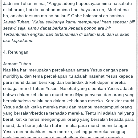
Jadi nini Tuhan in ma, “Anggo adong haporsayaonnima na sabatu
ni loharum, boi do hatahononnima bani hayu ara on, ʻMorbat ma
ho, anjaha tarsuan ma ho hu laut!ʼ Gabe balosanni do hanima.
Jawab Tuhan: “Kalau sekiranya kamu mempunyai iman sebesar biji
sesawi saja, kamu dapat berkata kepada pohon ara ini:
Terbantunlah engkau dan tertanamlah di dalam laut, dan ia akan
taat kepadamu.
4. Renungan
Jemaat Tuhan…
Nas kita hari merupakan percakapan antara Yesus dengan para
muridNya, dan tema percakapan itu adalah nasehat Yesus kepada
para murid dalam bersikap dan bertindak di kehidupan mereka
sebagai murid Tuhan Yesus. Nasehat yang diberikan Yesus adalah
bahwa dalam kehidupan murid-muridNya penyesat dan orang yang
bersalah/dosa selalu ada dalam kehidupan mereka. Karakter murid
Yesus adalah ketika mereka mau dan mampu mengampuni orang
yang bersalah/berdosa terhadap mereka. Tentu ini adalah hal yang
berat, ketika harus mengampuni orang yang bersalah kepada para
murid, dan beranjak dari hal ini, maka para murid meminta agar
Yesus menambahkan iman mereka, sehingga mereka sanggup
melaksanakan apa yang dinasehatkan Yesus kepada mereka.