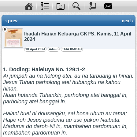
‹ prev
next ›
0
Ibadah Harian Keluarga GKPS: Kamis, 11 April
2024
10 April 2024
Admin
TATA IBADAH
1. Doding: Haleluya No. 129:1-2
Ai jumpah au na holong atei, au na tarbuang in hinan.
Jesus Tuhan parholong atei hubangku na kahou
hinan.
Nuan hutanda Tuhankin, parholong atei banggal in,
parholong atei banggal in.
Halani buei ni dousangku, sai hona uhum au tama;
Hape roh Jesus ipadomu au use pakon Naibata.
Madurus do daroh-Ni in, mambahen pardomuan in,
mambahen pardomuan in.