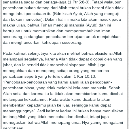
senantiasa sadar dan berjaga-jaga (1 Ptr.5:8-9). Tetapi walaupun
pencobaan bukan datang dari Allah tetapi bukan berarti Allah tidak
mengetahui pencobaan itu (Bdn kisah Ayub, Allah yang menguji
dan bukan mencobai). Dalam hal ini maka kita akan masuk pada
makna ujian, bahwa Tuhan menguji manusia (Ayub) dan ini
bertujuan untuk memurnikan dan mempertumbuhkan iman
seseorang, sedangkan pencobaan bertujuan untuk menjatuhkan
dan menghancurkan kehidupan seseorang.
Pada kalimat selanjutnya kita akan melihat bahwa eksistensi Allah
melampaui segalanya, karena Allah tidak dapat dicobai oleh yang
jahat, dan Ia sendiri tidak mencobai siapapun. Allah juga
meneguhkan dan menopang setiap orang yang menerima
pencobaan seperti yang tertulis dalam 1 Kor 10:13,
“Pencobaan-pencobaan yang kamu alami ialah pencobaan-
pencobaan biasa, yang tidak melebihi kekuatan manusia. Sebab
Allah setia dan karena itu Ia tidak akan membiarkan kamu dicobai
melampaui kekuatanmu. Pada waktu kamu dicobai Ia akan
memberikan kepadamu jalan ke luar, sehingga kamu dapat
menanggungnya”. Jadi kalimat kedua ini bukan hanya menuliskan
tentang Allah yang tidak mencobai dan dicobai, tetapi juga
menegaskan bahwa Allah menopang umat-Nya yanng mengalami
pencobaan.