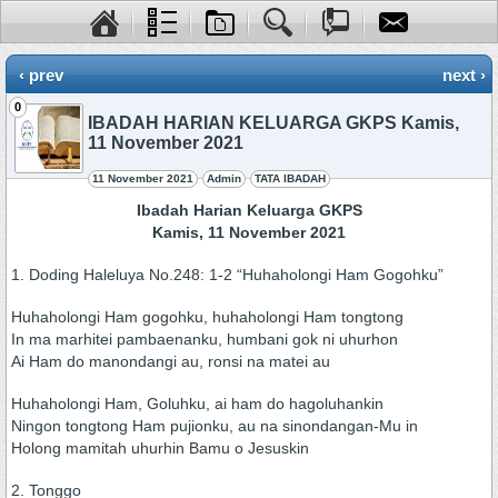
‹ prev
next ›
0
IBADAH HARIAN KELUARGA GKPS Kamis,
11 November 2021
11 November 2021
Admin
TATA IBADAH
Ibadah Harian Keluarga GKPS
Kamis, 11 November 2021
1. Doding Haleluya No.248: 1-2 “Huhaholongi Ham Gogohku”
Huhaholongi Ham gogohku, huhaholongi Ham tongtong
In ma marhitei pambaenanku, humbani gok ni uhurhon
Ai Ham do manondangi au, ronsi na matei au
Huhaholongi Ham, Goluhku, ai ham do hagoluhankin
Ningon tongtong Ham pujionku, au na sinondangan-Mu in
Holong mamitah uhurhin Bamu o Jesuskin
2. Tonggo