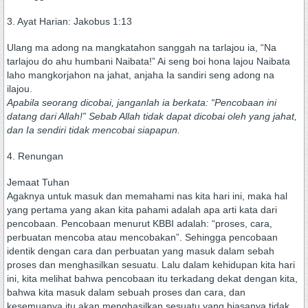
3. Ayat Harian: Jakobus 1:13
Ulang ma adong na mangkatahon sanggah na tarlajou ia, “Na
tarlajou do ahu humbani Naibata!” Ai seng boi hona lajou Naibata
laho mangkorjahon na jahat, anjaha Ia sandiri seng adong na
ilajou.
Apabila seorang dicobai, janganlah ia berkata: “Pencobaan ini
datang dari Allah!” Sebab Allah tidak dapat dicobai oleh yang jahat,
dan Ia sendiri tidak mencobai siapapun.
4. Renungan
Jemaat Tuhan
Agaknya untuk masuk dan memahami nas kita hari ini, maka hal
yang pertama yang akan kita pahami adalah apa arti kata dari
pencobaan. Pencobaan menurut KBBI adalah: “proses, cara,
perbuatan mencoba atau mencobakan”. Sehingga pencobaan
identik dengan cara dan perbuatan yang masuk dalam sebah
proses dan menghasilkan sesuatu. Lalu dalam kehidupan kita hari
ini, kita melihat bahwa pencobaan itu terkadang dekat dengan kita,
bahwa kita masuk dalam sebuah proses dan cara, dan
kesemuanya itu akan menghasilkan sesuatu yang biasanya tidak