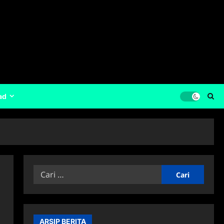
ad
Cari
untuk:
ARSIP BERITA