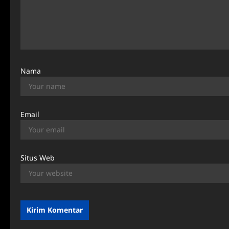
i
o
n
Nama
Email
Situs Web