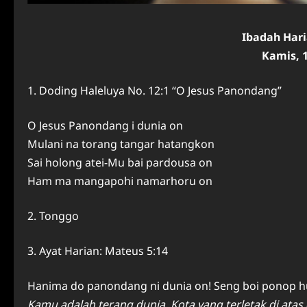
Ibadah Har
Kamis, 1
1. Doding Haleluya No. 12:1 “O Jesus Panondang”
O Jesus Panondang i dunia on
Mulani na torang tangar hatangkon
Sai holong atei-Mu bai pardousa on
Ham ma mangapohi namarhoru on
2. Tonggo
3. Ayat Harian: Mateus 5:14
Hanima do panondang ni dunia on! Seng boi ponop hut
Kamu adalah terang dunia. Kota yang terletak di ata