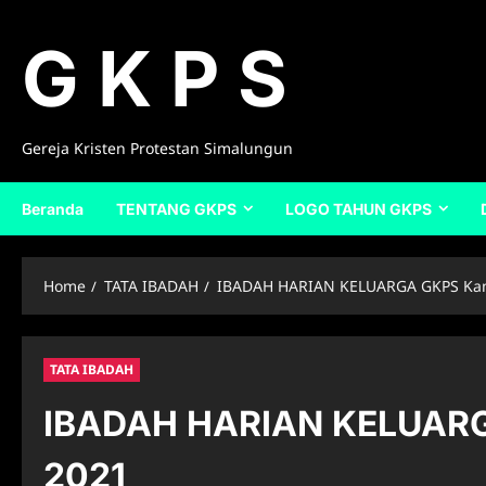
Skip
to
G K P S
content
Gereja Kristen Protestan Simalungun
Beranda
TENTANG GKPS
LOGO TAHUN GKPS
Home
TATA IBADAH
IBADAH HARIAN KELUARGA GKPS Kami
TATA IBADAH
IBADAH HARIAN KELUARGA
2021