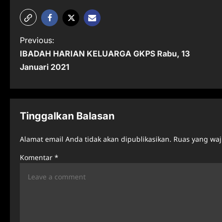
P
Previous:
IBADAH HARIAN KELUARGA GKPS Rabu, 13
o
Januari 2021
s
t
n
Tinggalkan Balasan
a
Alamat email Anda tidak akan dipublikasikan.
Ruas yang waj
v
Komentar
*
i
g
a
t