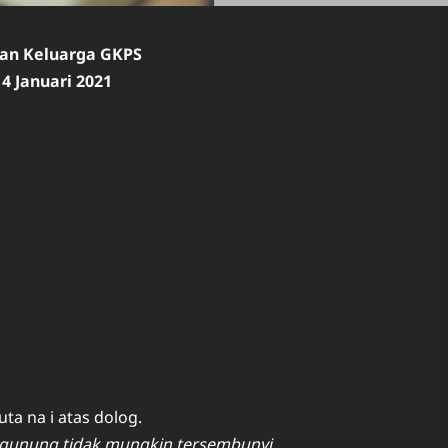
ian Keluarga GKPS
4 Januari 2021
a na i atas dolog.
s gunung tidak mungkin tersembunyi.