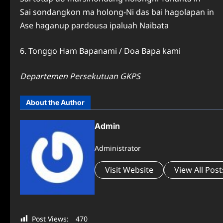
Sai sondangkon ma holong-Ni das bai hagolapan in
Ase haganup pardousa ipaluah Naibata
6. Tonggo Ham Bapanami / Doa Bapa kami
Departemen Persekutuan GKPS
About the Author
Admin
Administrator
Visit Website
View All Post
Post Views:
470