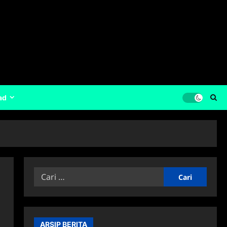
ad
Cari
untuk:
ARSIP BERITA