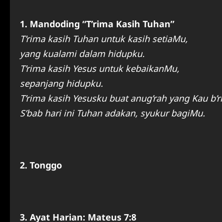
1. Mandoding “T’rima Kasih Tuhan”
T’rima kasih Tuhan untuk kasih setiaMu,
yang kualami dalam hidupku.
T’rima kasih Yesus untuk kebaikanMu,
sepanjang hidupku.
T’rima kasih Yesusku buat anug’rah yang Kau b’ri
S’bab hari ini Tuhan adakan, syukur bagiMu.
2. Tonggo
3. Ayat Harian: Mateus 7:8