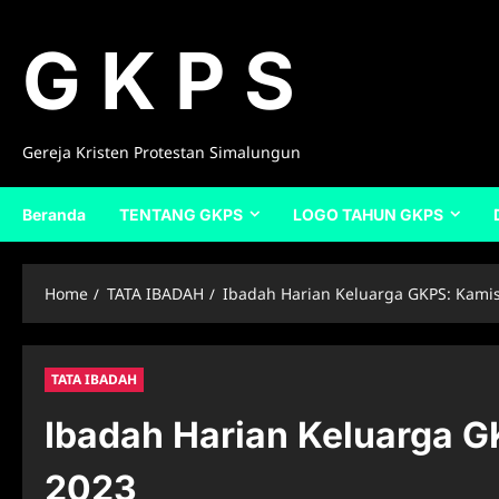
Skip
to
G K P S
content
Gereja Kristen Protestan Simalungun
Beranda
TENTANG GKPS
LOGO TAHUN GKPS
Home
TATA IBADAH
Ibadah Harian Keluarga GKPS: Kami
TATA IBADAH
Ibadah Harian Keluarga 
2023