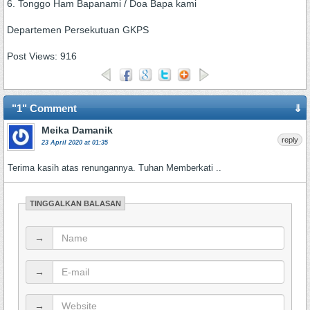
6. Tonggo Ham Bapanami / Doa Bapa kami
Departemen Persekutuan GKPS
Post Views:
916
"1" Comment
⇓
Meika Damanik
reply
23 April 2020 at 01:35
Terima kasih atas renungannya. Tuhan Memberkati ..
TINGGALKAN BALASAN
→
→
→