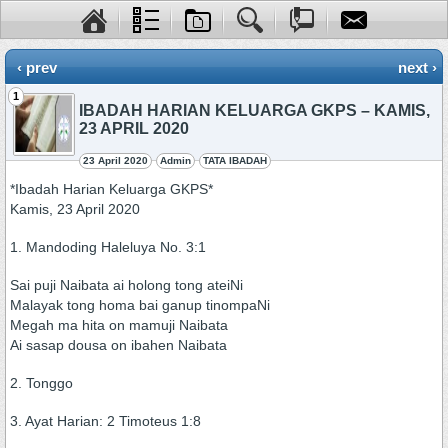
‹ prev
next ›
1
IBADAH HARIAN KELUARGA GKPS – KAMIS,
23 APRIL 2020
23 April 2020
Admin
TATA IBADAH
*Ibadah Harian Keluarga GKPS*
Kamis, 23 April 2020
1. Mandoding Haleluya No. 3:1
Sai puji Naibata ai holong tong ateiNi
Malayak tong homa bai ganup tinompaNi
Megah ma hita on mamuji Naibata
Ai sasap dousa on ibahen Naibata
2. Tonggo
3. Ayat Harian: 2 Timoteus 1:8