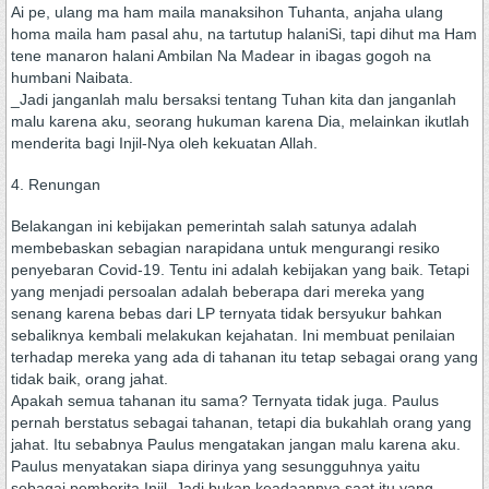
Ai pe, ulang ma ham maila manaksihon Tuhanta, anjaha ulang
homa maila ham pasal ahu, na tartutup halaniSi, tapi dihut ma Ham
tene manaron halani Ambilan Na Madear in ibagas gogoh na
humbani Naibata.
_Jadi janganlah malu bersaksi tentang Tuhan kita dan janganlah
malu karena aku, seorang hukuman karena Dia, melainkan ikutlah
menderita bagi Injil-Nya oleh kekuatan Allah.
4. Renungan
Belakangan ini kebijakan pemerintah salah satunya adalah
membebaskan sebagian narapidana untuk mengurangi resiko
penyebaran Covid-19. Tentu ini adalah kebijakan yang baik. Tetapi
yang menjadi persoalan adalah beberapa dari mereka yang
senang karena bebas dari LP ternyata tidak bersyukur bahkan
sebaliknya kembali melakukan kejahatan. Ini membuat penilaian
terhadap mereka yang ada di tahanan itu tetap sebagai orang yang
tidak baik, orang jahat.
Apakah semua tahanan itu sama? Ternyata tidak juga. Paulus
pernah berstatus sebagai tahanan, tetapi dia bukahlah orang yang
jahat. Itu sebabnya Paulus mengatakan jangan malu karena aku.
Paulus menyatakan siapa dirinya yang sesungguhnya yaitu
sebagai pemberita Injil. Jadi bukan keadaannya saat itu yang