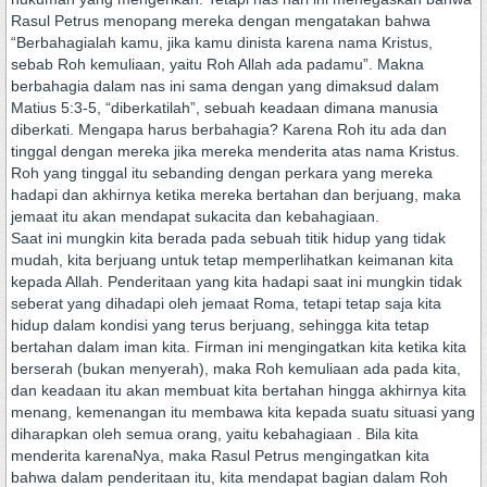
Rasul Petrus menopang mereka dengan mengatakan bahwa
“Berbahagialah kamu, jika kamu dinista karena nama Kristus,
sebab Roh kemuliaan, yaitu Roh Allah ada padamu”. Makna
berbahagia dalam nas ini sama dengan yang dimaksud dalam
Matius 5:3-5, “diberkatilah”, sebuah keadaan dimana manusia
diberkati. Mengapa harus berbahagia? Karena Roh itu ada dan
tinggal dengan mereka jika mereka menderita atas nama Kristus.
Roh yang tinggal itu sebanding dengan perkara yang mereka
hadapi dan akhirnya ketika mereka bertahan dan berjuang, maka
jemaat itu akan mendapat sukacita dan kebahagiaan.
Saat ini mungkin kita berada pada sebuah titik hidup yang tidak
mudah, kita berjuang untuk tetap memperlihatkan keimanan kita
kepada Allah. Penderitaan yang kita hadapi saat ini mungkin tidak
seberat yang dihadapi oleh jemaat Roma, tetapi tetap saja kita
hidup dalam kondisi yang terus berjuang, sehingga kita tetap
bertahan dalam iman kita. Firman ini mengingatkan kita ketika kita
berserah (bukan menyerah), maka Roh kemuliaan ada pada kita,
dan keadaan itu akan membuat kita bertahan hingga akhirnya kita
menang, kemenangan itu membawa kita kepada suatu situasi yang
diharapkan oleh semua orang, yaitu kebahagiaan . Bila kita
menderita karenaNya, maka Rasul Petrus mengingatkan kita
bahwa dalam penderitaan itu, kita mendapat bagian dalam Roh