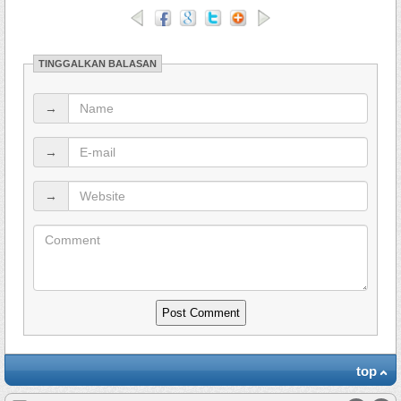
TINGGALKAN BALASAN
→
→
→
top