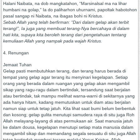
Halani Naibata, na dob mangkatahon, “Marsinalsal ma na lihar
humbani na golap,” Ia do paliharhon uhurnami, papoltak habotohon
pasal sangap ni Naibata, na ibagas bohi ni Kristus.
Sebab Allah yang telah berfirman: “Dari dalam gelap akan terbit
terang!”, Ia juga yang membuat terang-Nya bercahaya di dalam
hati kita, supaya kita beroleh terang dari pengetahuan tentang
kemuliaan Allah yang nampak pada wajah Kristus.
4. Renungan
Jemaat Tuhan
Gelap pasti membutuhkan terang, dan terang harus berada di
tempat yang gelap agar terang itu menyinari kegelapan. Setiap
orang yang berada dalam ruangan yang gelap akan mengambil
sikap yang ragu-ragu dalam bertindak, tersandung saat berjalan
atau bertindak, tak mampu melihat warna-warni di sekitarnya yang
ada hanya hitam, kadang memutuskan untuk diam atau berjalan
namun siap untuk tetap jatuh. Kita lihat saat bumi belum berbentuk
dan kosong; gelap gulita menutupi samudera raya di situ juga Roh
Allah melayang-layang di atas permukaan air. Saat manusia jatuh
ke dalam dousa, kegelapan menutupi setiap mata manusia dalam
mengambil sikap dan memandang segala sesuatu di situ juga Allah
tetap bertindak memberi terang melalui Yesus Kristus. Allah