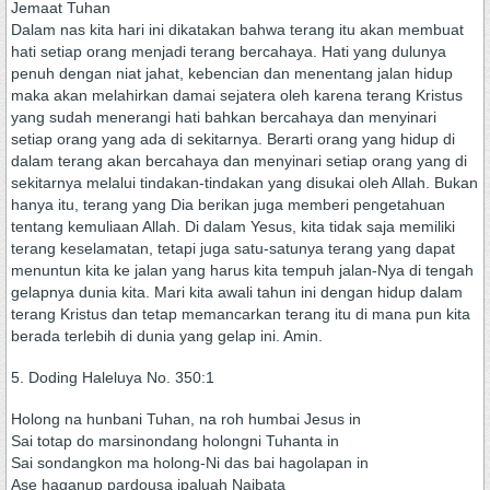
Jemaat Tuhan
Dalam nas kita hari ini dikatakan bahwa terang itu akan membuat
hati setiap orang menjadi terang bercahaya. Hati yang dulunya
penuh dengan niat jahat, kebencian dan menentang jalan hidup
maka akan melahirkan damai sejatera oleh karena terang Kristus
yang sudah menerangi hati bahkan bercahaya dan menyinari
setiap orang yang ada di sekitarnya. Berarti orang yang hidup di
dalam terang akan bercahaya dan menyinari setiap orang yang di
sekitarnya melalui tindakan-tindakan yang disukai oleh Allah. Bukan
hanya itu, terang yang Dia berikan juga memberi pengetahuan
tentang kemuliaan Allah. Di dalam Yesus, kita tidak saja memiliki
terang keselamatan, tetapi juga satu-satunya terang yang dapat
menuntun kita ke jalan yang harus kita tempuh jalan-Nya di tengah
gelapnya dunia kita. Mari kita awali tahun ini dengan hidup dalam
terang Kristus dan tetap memancarkan terang itu di mana pun kita
berada terlebih di dunia yang gelap ini. Amin.
5. Doding Haleluya No. 350:1
Holong na hunbani Tuhan, na roh humbai Jesus in
Sai totap do marsinondang holongni Tuhanta in
Sai sondangkon ma holong-Ni das bai hagolapan in
Ase haganup pardousa ipaluah Naibata