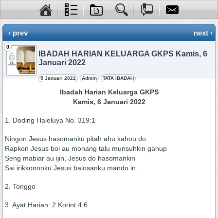
‹ prev
next ›
0
IBADAH HARIAN KELUARGA GKPS Kamis, 6
Januari 2022
5 Januari 2022
Admin
TATA IBADAH
Ibadah Harian Keluarga GKPS
Kamis, 6 Januari 2022
1. Doding Haleluya No. 319:1
Ningon Jesus hasomanku pitah ahu kahou do
Rapkon Jesus boi au monang talu munsuhkin ganup
Seng mabiar au ijin, Jesus do hasomankin
Sai irikkononku Jesus balosanku mando in.
2. Tonggo
3. Ayat Harian: 2 Korint 4:6