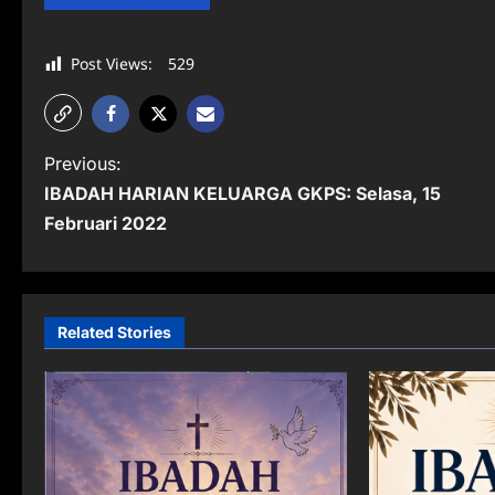
Post Views:
529
P
Previous:
IBADAH HARIAN KELUARGA GKPS: Selasa, 15
o
Februari 2022
s
t
n
Related Stories
a
v
i
g