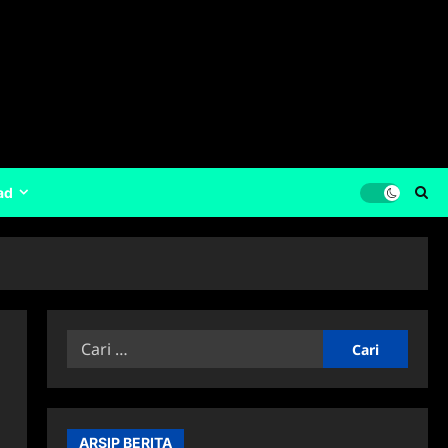
ad
Cari
untuk:
ARSIP BERITA