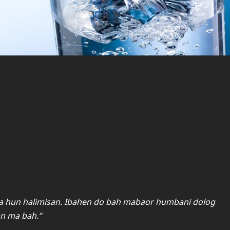
ea hun halimisan. Ibahen do bah mabaor humbani dolog
an ma bah.”