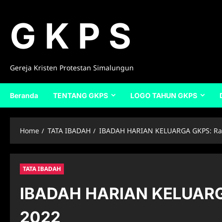
Skip
to
G K P S
content
Gereja Kristen Protestan Simalungun
Beranda
TENTANG GKPS
LOGO TAHUN GKPS
Home
TATA IBADAH
IBADAH HARIAN KELUARGA GKPS: Rab
TATA IBADAH
IBADAH HARIAN KELUARGA
2022