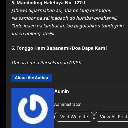
5. Mandoding Haleluya No. 127:1
Jahowa Siparmahan au, aha pe lang hurangni.
Na sambor pe sai ipadaoh do humbai pinahanNi.
Tudu ibaen na lambut in, lao pagoluhkon tonduyhin.
Ibaen holong ateiNi.
6. Tonggo Ham Bapanami/Doa Bapa Kami
Departemen Persekutuan GKPS
About the Author
Admin
Administrator
Visit Website
View All Post