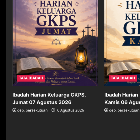
a
t
i
o
n
TATA IBADAH
TATA IBADAH
Ibadah Harian
Ibadah Harian Keluarga GKPS,
Kamis 06 Agu
Jumat 07 Agustus 2026
dep. persekutuan
dep. persekutuan
6 Agustus 2026