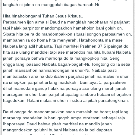
langkah ni jolma na manggoluh ibagas harosuh-Ni.
Hita hinaholonganni Tuhan Jesus Kristus..
Parpsalmen ijon aima si Daud na mangidah hadoharan ni parjahat
tapi halak parpintor mandompakhon hamaholon bani goluh on.
Sipata hita pe ra do mandompakkon situasi songon parpsalmen on,
mambahen ra do homa hita menyerah. Hatahononta ma mase
Naibata lang adil hubanta. Tapi marhitei Psalmen 37:5 ipaingat do
hita ase ulang mandolei tapi ase marondos ma hita hubani Naibata
janah porsaya bahwa marhorja do Ia mangkopkop hita. Seng
ongga lang ipasaud Naibata bagah-bagah-Ni. Tongtong do Ia setia
janah mansarihon nahinaholongan ni uhur-Ni. Naibata pasti
mambalaskon aha na dob ibahen parjahat janah na malas ni uhur
na iahapkon parjahat ai lang madokah . Bani ayat 1, parpsalmen
dihut mamodahi ganup halak na porsaya ase ulang marah janah
marsogam ni uhur bani parjahat apalagi simburu hubani sihorjahon
hagedukan. Halani malas ni uhur ni sidea ai pitah parsatongkinan.
Daud ongga do mandompakkon sada masalah na borat; tapi lang
marpangunsandeian ia bani gogoh ampa otoritasni sebagai raja.
Ihaporsayai Daud bahwa pitah marhitei na mandilo janah
mangondoskon goluhni hubani Naibata do ia boi dapotan