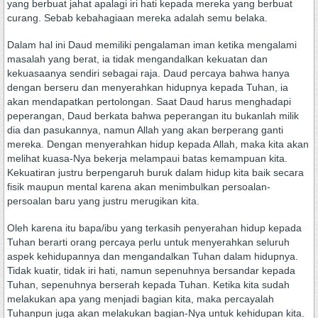
yang berbuat jahat apalagi iri hati kepada mereka yang berbuat
curang. Sebab kebahagiaan mereka adalah semu belaka.
Dalam hal ini Daud memiliki pengalaman iman ketika mengalami
masalah yang berat, ia tidak mengandalkan kekuatan dan
kekuasaanya sendiri sebagai raja. Daud percaya bahwa hanya
dengan berseru dan menyerahkan hidupnya kepada Tuhan, ia
akan mendapatkan pertolongan. Saat Daud harus menghadapi
peperangan, Daud berkata bahwa peperangan itu bukanlah milik
dia dan pasukannya, namun Allah yang akan berperang ganti
mereka. Dengan menyerahkan hidup kepada Allah, maka kita akan
melihat kuasa-Nya bekerja melampaui batas kemampuan kita.
Kekuatiran justru berpengaruh buruk dalam hidup kita baik secara
fisik maupun mental karena akan menimbulkan persoalan-
persoalan baru yang justru merugikan kita.
Oleh karena itu bapa/ibu yang terkasih penyerahan hidup kepada
Tuhan berarti orang percaya perlu untuk menyerahkan seluruh
aspek kehidupannya dan mengandalkan Tuhan dalam hidupnya.
Tidak kuatir, tidak iri hati, namun sepenuhnya bersandar kepada
Tuhan, sepenuhnya berserah kepada Tuhan. Ketika kita sudah
melakukan apa yang menjadi bagian kita, maka percayalah
Tuhanpun juga akan melakukan bagian-Nya untuk kehidupan kita.