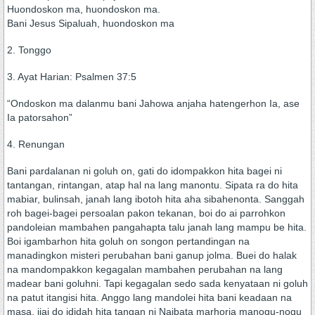
Huondoskon ma, huondoskon ma.
Bani Jesus Sipaluah, huondoskon ma
2. Tonggo
3. Ayat Harian: Psalmen 37:5
“Ondoskon ma dalanmu bani Jahowa anjaha hatengerhon Ia, ase
Ia patorsahon”
4. Renungan
Bani pardalanan ni goluh on, gati do idompakkon hita bagei ni
tantangan, rintangan, atap hal na lang manontu. Sipata ra do hita
mabiar, bulinsah, janah lang ibotoh hita aha sibahenonta. Sanggah
roh bagei-bagei persoalan pakon tekanan, boi do ai parrohkon
pandoleian mambahen pangahapta talu janah lang mampu be hita.
Boi igambarhon hita goluh on songon pertandingan na
manadingkon misteri perubahan bani ganup jolma. Buei do halak
na mandompakkon kegagalan mambahen perubahan na lang
madear bani goluhni. Tapi kegagalan sedo sada kenyataan ni goluh
na patut itangisi hita. Anggo lang mandolei hita bani keadaan na
masa, ijai do ididah hita tangan ni Naibata marhorja manogu-nogu