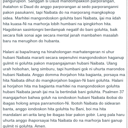
pangurupion. Sanggah si Daud mandompakkon parporangan,
ihatahon si Daud do anggo parporangan ai sedo parporanganni
pakon pasukanni, tapi Naibata do na marporang mangkopkop
sidea. Marhitei mangondoskon goluhta bani Naibata, ijai ma iidah
hita kuasa-Ni na marhorja lobih humbani na ipingkirhon hita.
Hagobiran sasintongni berdampak negatif do bani goluhta, baik
secara fisik sonai age secara mental janah mambahen masalah
baru na merugihon do hubanta.
Halani ai bapa/inang na hinaholongan marhatengeran ni uhur
hubani Naibata mararti secara sepenuhni mangondoskon haganup
gulmit ni goluhta pakon marpangajaman hubani Naibata. Ulang
urah holsohan, lang simburu, tapi humbani gok ni uhurta marondos
hubani Naibata. Anggo domma ihorjahon hita bagianta, porsaya ma
hita Naibata dihut do mangkorjahon bagian-Ni bani goluhta. Halani
ai horjahon hita ma bagianta marhitei na mangondoskon goluhta
hubani Naibata janah ijai ma Ia bertindak bani goluhta. Psalmen 37
mangajarhon bahwa goluh na iondoskon hubani Naibata ibobai do
ibagas holong ampa panramotion-Ni. Ibotoh Naibata do sidearan
banta, anggo iondoskon hita goluhta hu Bani, boi ma hita
mandalani ari-arita lang be ibagas biar pakon gobir. Lang pala haru
uhurta anggo ihaporsayai hita Naibata do na marhorja bani ganup
gulmit ni goluhta. Amen.