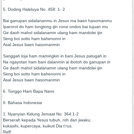
5. Doding Haleluya No. 458: 1- 2
Bai ganupan sidalananmu in Jesus ma baen hasomanmu
Iparorot do ham tongtong ijin ronsi ondos bai tujuan mu
Ge daoh mahol sidalanamin ulang ham mandolei ijin
Seng boi sotto ham bahenonni in
Asal Jesus baen hasomanmin
Sanggah loja ham mamingkiri in bani Jesus patugah in
Na ngayotan ham bani dalanmin ai ibotoh do ganupan in
Ge daoh mahol sidalanamin ulang ham mandolei ijin
Seng boi sotto ham bahenonni in
Asal Jesus baen hasomanmin
6. Tonggo Ham Bapa Nami
II. Bahasa Indonesia
1. Nyanyian Kidung Jemaat No. 364:1-2
Berserah kepada Yesus tubuh, roh dan jiwaku;
kukasihi, kupercaya, kuikuti Dia t’rus.
Reff: