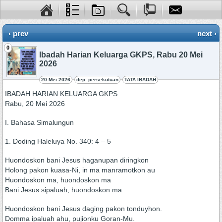
‹ prev
next ›
0
Ibadah Harian Keluarga GKPS, Rabu 20 Mei
2026
20 Mei 2026
dep. persekutuan
TATA IBADAH
IBADAH HARIAN KELUARGA GKPS
Rabu, 20 Mei 2026
I. Bahasa Simalungun
1. Doding Haleluya No. 340: 4 – 5
Huondoskon bani Jesus haganupan diringkon
Holong pakon kuasa-Ni, in ma manramotkon au
Huondoskon ma, huondoskon ma
Bani Jesus sipaluah, huondoskon ma.
Huondoskon bani Jesus daging pakon tonduyhon.
Domma ipaluah ahu, pujionku Goran-Mu.