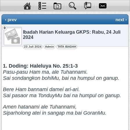
‹ prev
next ›
0
Ibadah Harian Keluarga GKPS: Rabu, 24 Juli
2024
23 Juli 2024
Admin
TATA IBADAH
1. Doding: Haleluya No. 25:1-3
Pasu-pasu Ham ma, ale Tuhannami.
Sai sondangkon bohiMu, bai na humpul on ganup.
Bere Ham bannami damei ari-ari.
Sai pasaor ma TonduyMu bai na humpul on ganup.
Amen hatanami ale Tuhannami,
Siparholong atei in sangap ma bai GoranMu.