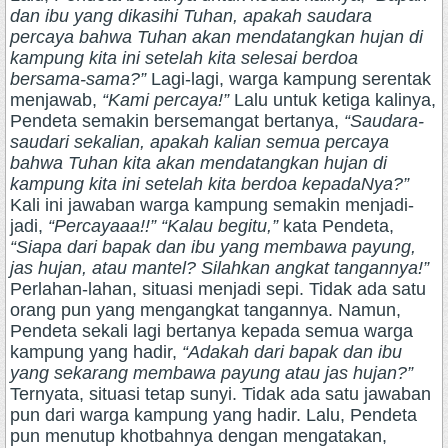
dan ibu yang dikasihi Tuhan, apakah saudara
percaya bahwa Tuhan akan mendatangkan hujan di
kampung kita ini setelah kita selesai berdoa
bersama-sama?”
Lagi-lagi, warga kampung serentak
menjawab,
“Kami percaya!”
Lalu untuk ketiga kalinya,
Pendeta semakin bersemangat bertanya,
“Saudara-
saudari sekalian, apakah kalian semua percaya
bahwa Tuhan kita akan mendatangkan hujan di
kampung kita ini setelah kita berdoa kepadaNya?”
Kali ini jawaban warga kampung semakin menjadi-
jadi,
“Percayaaa!!” “Kalau begitu,”
kata Pendeta,
“Siapa dari bapak dan ibu yang membawa payung,
jas hujan, atau mantel? Silahkan angkat tangannya!”
Perlahan-lahan, situasi menjadi sepi. Tidak ada satu
orang pun yang mengangkat tangannya. Namun,
Pendeta sekali lagi bertanya kepada semua warga
kampung yang hadir,
“Adakah dari bapak dan ibu
yang sekarang membawa payung atau jas hujan?”
Ternyata, situasi tetap sunyi. Tidak ada satu jawaban
pun dari warga kampung yang hadir. Lalu, Pendeta
pun menutup khotbahnya dengan mengatakan,