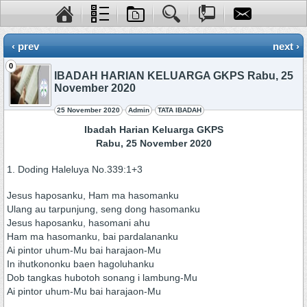
‹ prev
next ›
0
IBADAH HARIAN KELUARGA GKPS Rabu, 25
November 2020
25 November 2020
Admin
TATA IBADAH
Ibadah Harian Keluarga GKPS
Rabu, 25 November 2020
1. Doding Haleluya No.339:1+3
Jesus haposanku, Ham ma hasomanku
Ulang au tarpunjung, seng dong hasomanku
Jesus haposanku, hasomani ahu
Ham ma hasomanku, bai pardalananku
Ai pintor uhum-Mu bai harajaon-Mu
In ihutkononku baen hagoluhanku
Dob tangkas hubotoh sonang i lambung-Mu
Ai pintor uhum-Mu bai harajaon-Mu