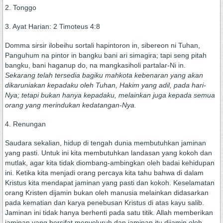
2. Tonggo
3. Ayat Harian: 2 Timoteus 4:8
Domma sirsir ilobeihu sortali hapintoron in, sibereon ni Tuhan,
Panguhum na pintor in bangku bani ari simagira; tapi seng pitah
bangku, bani haganup do, na mangkasiholi partalar-Ni in.
Sekarang telah tersedia bagiku mahkota kebenaran yang akan
dikaruniakan kepadaku oleh Tuhan, Hakim yang adil, pada hari-
Nya; tetapi bukan hanya kepadaku, melainkan juga kepada semua
orang yang merindukan kedatangan-Nya.
4. Renungan
Saudara sekalian, hidup di tengah dunia membutuhkan jaminan
yang pasti. Untuk ini kita membutuhkan landasan yang kokoh dan
mutlak, agar kita tidak diombang-ambingkan oleh badai kehidupan
ini. Ketika kita menjadi orang percaya kita tahu bahwa di dalam
Kristus kita mendapat jaminan yang pasti dan kokoh. Keselamatan
orang Kristen dijamin bukan oleh manusia melainkan didasarkan
pada kematian dan karya penebusan Kristus di atas kayu salib.
Jaminan ini tidak hanya berhenti pada satu titik. Allah memberikan
jaminan yang bersifat menyeluruh dan jaminan itu dijamin oleh