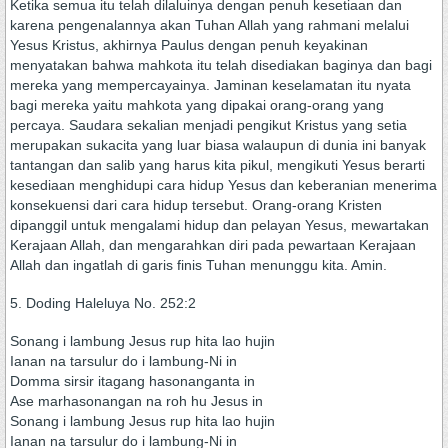
Ketika semua itu telah dilaluinya dengan penuh kesetiaan dan
karena pengenalannya akan Tuhan Allah yang rahmani melalui
Yesus Kristus, akhirnya Paulus dengan penuh keyakinan
menyatakan bahwa mahkota itu telah disediakan baginya dan bagi
mereka yang mempercayainya. Jaminan keselamatan itu nyata
bagi mereka yaitu mahkota yang dipakai orang-orang yang
percaya. Saudara sekalian menjadi pengikut Kristus yang setia
merupakan sukacita yang luar biasa walaupun di dunia ini banyak
tantangan dan salib yang harus kita pikul, mengikuti Yesus berarti
kesediaan menghidupi cara hidup Yesus dan keberanian menerima
konsekuensi dari cara hidup tersebut. Orang-orang Kristen
dipanggil untuk mengalami hidup dan pelayan Yesus, mewartakan
Kerajaan Allah, dan mengarahkan diri pada pewartaan Kerajaan
Allah dan ingatlah di garis finis Tuhan menunggu kita. Amin.
5. Doding Haleluya No. 252:2
Sonang i lambung Jesus rup hita lao hujin
Ianan na tarsulur do i lambung-Ni in
Domma sirsir itagang hasonanganta in
Ase marhasonangan na roh hu Jesus in
Sonang i lambung Jesus rup hita lao hujin
Ianan na tarsulur do i lambung-Ni in