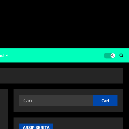
ad
Cari
untuk:
ARSIP BERITA