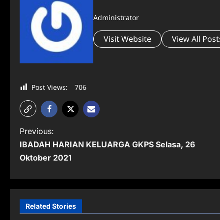
Administrator
Visit Website
View All Post
Post Views:
706
P
Previous:
IBADAH HARIAN KELUARGA GKPS Selasa, 26
o
Oktober 2021
s
t
n
Related Stories