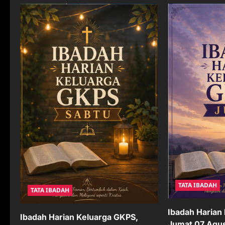
a
v
i
g
a
t
i
o
n
TATA IBADAH
TATA IBADAH
Ibadah Harian
Ibadah Harian Keluarga GKPS,
Jumat 07 Agu