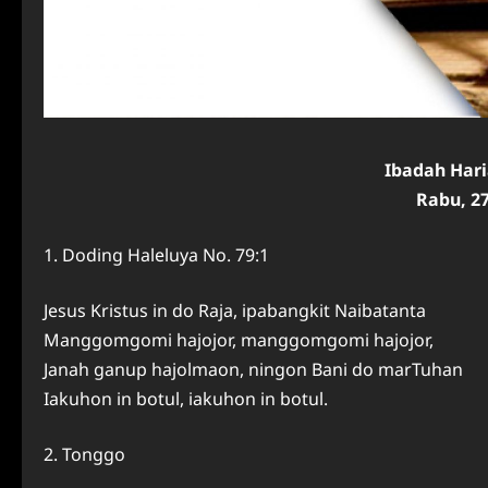
Ibadah Har
Rabu, 2
1. Doding Haleluya No. 79:1
Jesus Kristus in do Raja, ipabangkit Naibatanta
Manggomgomi hajojor, manggomgomi hajojor,
Janah ganup hajolmaon, ningon Bani do marTuhan
Iakuhon in botul, iakuhon in botul.
2. Tonggo