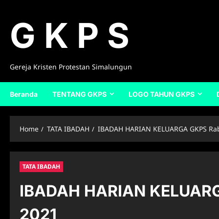
Skip
to
G K P S
content
Gereja Kristen Protestan Simalungun
Beranda
TENTANG GKPS
LOGO TAHUN GKPS
Home
TATA IBADAH
IBADAH HARIAN KELUARGA GKPS Rab
TATA IBADAH
IBADAH HARIAN KELUARG
2021