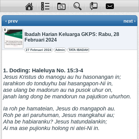
‹ prev
next ›
0
Ibadah Harian Keluarga GKPS: Rabu, 28
Februari 2024
27 Februari 2024
Admin
TATA IBADAH
1. Doding: Haleluya No. 15:3-4
Jesus Kristus do manogu au hu hasonangan in;
Iarahkon do tonduyhu bai hasangapon-Ni in,
ase ulang be madorun au na pusok uhur on,
janah lang dong be mandorun na pajutkon uhurhon.
Ia roh pe hamateian, Jesus do mangapoh au.
Roh pe ari paruhuman, Jesus mangkahui au;
Aha be habiaranku? Jesus hatundalankin;
Ai ma ase pujionku holong ni atei-Ni in.