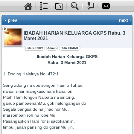
‹ prev
next ›
0
IBADAH HARIAN KELUARGA GKPS Rabu, 3
Maret 2021
3 Maret 2021
Admin
TATA IBADAH
Ibadah Harian Keluarga GKPS
Rabu, 3 Maret 2021
1. Doding Haleluya No. 472:1
Seng adong na dos songon Ham o Tuhan,
na sai sirsir mangkasomani hanai on
Pitah Ham tongon Naibata na sintong,
ganup pambaenanMu, gok halongangan do
Sagala bangsa do na jinadihonMu,
marsombah roh hu lobeiMu
Pasangapkon Ham ronsi sadokahniin,
timbul janah pansing do goranMu ijin.