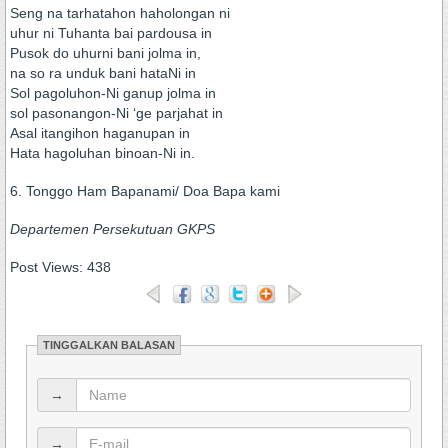
Seng na tarhatahon haholongan ni
uhur ni Tuhanta bai pardousa in
Pusok do uhurni bani jolma in,
na so ra unduk bani hataNi in
Sol pagoluhon-Ni ganup jolma in
sol pasonangon-Ni ‘ge parjahat in
Asal itangihon haganupan in
Hata hagoluhan binoan-Ni in.
6. Tonggo Ham Bapanami/ Doa Bapa kami
Departemen Persekutuan GKPS
Post Views:
438
TINGGALKAN BALASAN
→
→