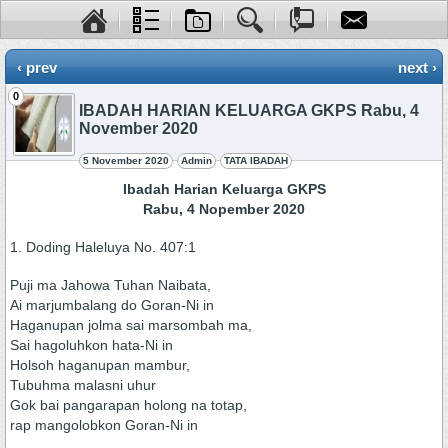
‹ prev
next ›
0
IBADAH HARIAN KELUARGA GKPS Rabu, 4
November 2020
5 November 2020
Admin
TATA IBADAH
Ibadah Harian Keluarga GKPS
Rabu, 4 Nopember 2020
1. Doding Haleluya No. 407:1
Puji ma Jahowa Tuhan Naibata,
Ai marjumbalang do Goran-Ni in
Haganupan jolma sai marsombah ma,
Sai hagoluhkon hata-Ni in
Holsoh haganupan mambur,
Tubuhma malasni uhur
Gok bai pangarapan holong na totap,
rap mangolobkon Goran-Ni in