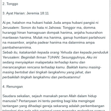
2. Tonggo
3. Ayat Harian: Jeremia 18:11
Ai pe, hatahon ma hubani halak Juda ampa hubani pangisi ni
Jerusalem: Sonon do hata ni Jahowa: Tonggor ma, domma
huranggi hinan hamagouan dompak hanima, anjaha husurahon
manlawan hanima. Mulak ma hanima, ganup humbani parlahouni
na masambor, anjaha padear hanima ma dalannima ampa
pambahenannima.
Sebab itu, katakanlah kepada orang Yehuda dan kepada penduduk
Yerusalem: Beginilah firman TUHAN: Sesungguhnya, Aku ini
sedang menyiapkan malapetaka terhadap kamu dan
merancangkan rencana terhadap kamu. Baiklah kamu masing-
masing bertobat dari tingkah langkahmu yang jahat, dan
perbaikilah tingkah langkahmu dan perbuatanmu!
4. Renungan
Saudara sekalian, sejauh manakah peran Allah dalam hidup
manusia? Pertanyaan ini tentu penting bagi kita mengingat
tantangan yang dihadapi gereja sekarang adalah perkembangan
teknologi dan pola pikir rasional yang mencoba melogikan semua