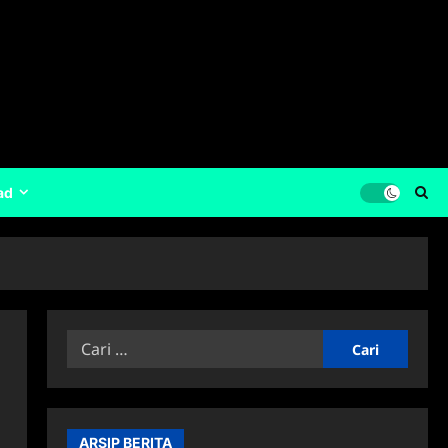
ad
Cari
untuk:
ARSIP BERITA