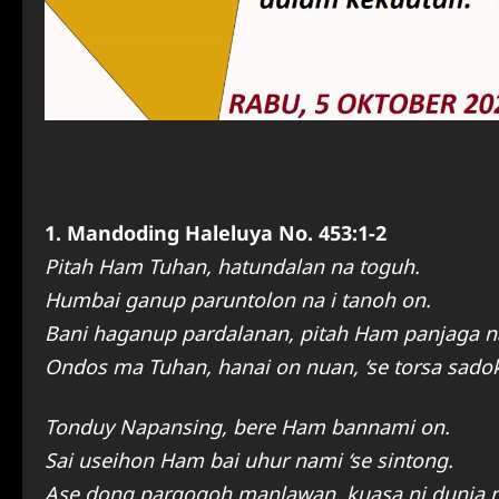
1. Mandoding Haleluya No. 453:1-2
Pitah Ham Tuhan, hatundalan na toguh.
Humbai ganup paruntolon na i tanoh on.
Bani haganup pardalanan, pitah Ham panjaga n
Ondos ma Tuhan, hanai on nuan, ‘se torsa sado
Tonduy Napansing, bere Ham bannami on.
Sai useihon Ham bai uhur nami ‘se sintong.
Ase dong pargogoh manlawan, kuasa ni dunia n