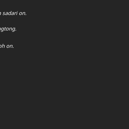
 sadari on.
ngtong.
oh on.