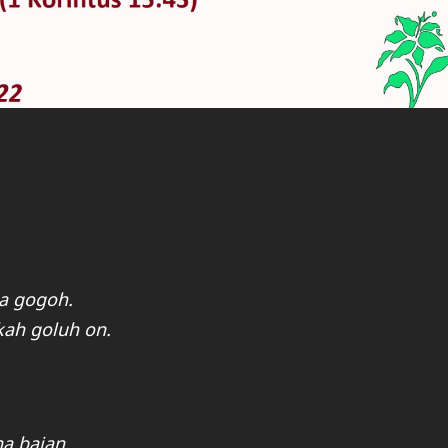
a gogoh.
kah goluh on.
a bajan.