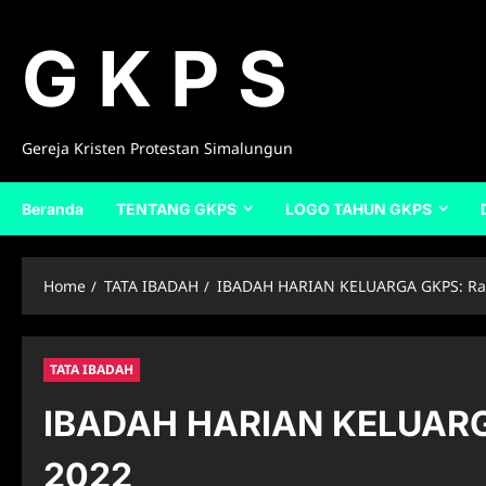
Skip
to
G K P S
content
Gereja Kristen Protestan Simalungun
Beranda
TENTANG GKPS
LOGO TAHUN GKPS
Home
TATA IBADAH
IBADAH HARIAN KELUARGA GKPS: Rab
TATA IBADAH
IBADAH HARIAN KELUARGA
2022