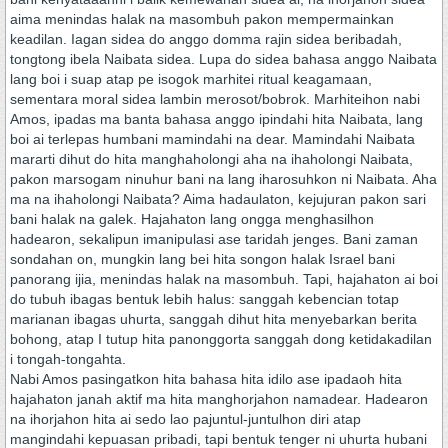
aima menindas halak na masombuh pakon mempermainkan
keadilan. Iagan sidea do anggo domma rajin sidea beribadah,
tongtong ibela Naibata sidea. Lupa do sidea bahasa anggo Naibata
lang boi i suap atap pe isogok marhitei ritual keagamaan,
sementara moral sidea lambin merosot/bobrok. Marhiteihon nabi
Amos, ipadas ma banta bahasa anggo ipindahi hita Naibata, lang
boi ai terlepas humbani mamindahi na dear. Mamindahi Naibata
mararti dihut do hita manghaholongi aha na ihaholongi Naibata,
pakon marsogam ninuhur bani na lang iharosuhkon ni Naibata. Aha
ma na ihaholongi Naibata? Aima hadaulaton, kejujuran pakon sari
bani halak na galek. Hajahaton lang ongga menghasilhon
hadearon, sekalipun imanipulasi ase taridah jenges. Bani zaman
sondahan on, mungkin lang bei hita songon halak Israel bani
panorang ijia, menindas halak na masombuh. Tapi, hajahaton ai boi
do tubuh ibagas bentuk lebih halus: sanggah kebencian totap
marianan ibagas uhurta, sanggah dihut hita menyebarkan berita
bohong, atap I tutup hita panonggorta sanggah dong ketidakadilan
i tongah-tongahta.
Nabi Amos pasingatkon hita bahasa hita idilo ase ipadaoh hita
hajahaton janah aktif ma hita manghorjahon namadear. Hadearon
na ihorjahon hita ai sedo lao pajuntul-juntulhon diri atap
mangindahi kepuasan pribadi, tapi bentuk tenger ni uhurta hubani