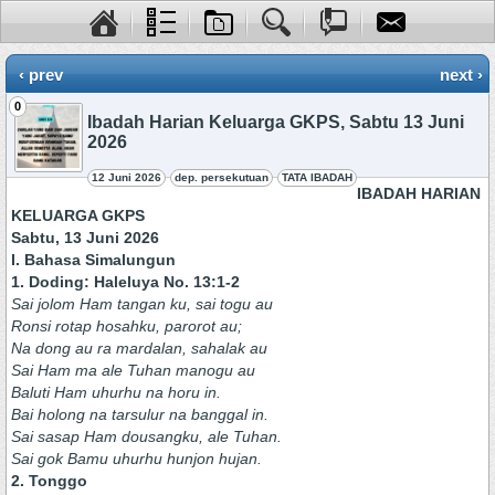
‹ prev
next ›
0
Ibadah Harian Keluarga GKPS, Sabtu 13 Juni
2026
12 Juni 2026
dep. persekutuan
TATA IBADAH
IBADAH HARIAN
KELUARGA GKPS
Sabtu, 13 Juni 2026
I. Bahasa Simalungun
1. Doding: Haleluya No. 13:1-2
Sai jolom Ham tangan ku, sai togu au
Ronsi rotap hosahku, parorot au;
Na dong au ra mardalan, sahalak au
Sai Ham ma ale Tuhan manogu au
Baluti Ham uhurhu na horu in.
Bai holong na tarsulur na banggal in.
Sai sasap Ham dousangku, ale Tuhan.
Sai gok Bamu uhurhu hunjon hujan.
2. Tonggo