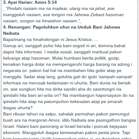
3. Ayat Harian: Amos 5:14
_“Pindahi nasiam ma na madear, ulang ma na jahat, ase
manggoluh nasiam; ase tongon ma Jahowa Zebaot hasoman
nasiam, songon na hinatahon nasiam.”_
4. Renungan: Pagoluhkon uhur na Unduk Bani Jahowa
Naibata
Bapa/inang na hinaholongan ni Jesus Kristus…..
Ganup ari, sanggah puho hita bani sogod ni ari, domma bahat
dapot hita informasi. I media sosial, sanggah marbual pakon
keluarga atap hasoman. Mulai humbani berita politik, gosip,
kenaikan harga dolar na mempengaruhi harga barang na adong i
negarata on pakon hal-hal na mambahen hita gobir atap pe
manggila. Sadar atap lang, goluhta gati do igoki ‘sampah-sampah’
informasi na merusak kedamaian ni uhurta. Bani dunia na berisik
on, ase sungkun hita ma dirita sandiri aha do sasintongni na
ipindahi hita bani ari-arita on? Na mambangun haporsayaon do na
ipindahi hita atap na patumpuhon kekesalan atap pe amarah
ibagas uhurta?
Bani ribuan tahun na salpu, sahalak parmahan pakon pemungut
buah ara na margoran Amos, idilo Naibata ase pasingathon bangsa
Israel. Halani bani panorang ai Israel berada i puncak kejayaan
ekonomi. Manggoluh ibagas kemewahan pakon pesta pora. Tapi
bani kenyataaanni i balik kemewahan sidea ai, na ihorjahon sidea