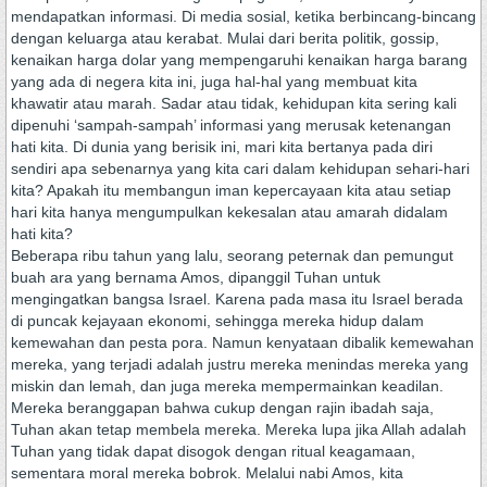
mendapatkan informasi. Di media sosial, ketika berbincang-bincang
dengan keluarga atau kerabat. Mulai dari berita politik, gossip,
kenaikan harga dolar yang mempengaruhi kenaikan harga barang
yang ada di negera kita ini, juga hal-hal yang membuat kita
khawatir atau marah. Sadar atau tidak, kehidupan kita sering kali
dipenuhi ‘sampah-sampah’ informasi yang merusak ketenangan
hati kita. Di dunia yang berisik ini, mari kita bertanya pada diri
sendiri apa sebenarnya yang kita cari dalam kehidupan sehari-hari
kita? Apakah itu membangun iman kepercayaan kita atau setiap
hari kita hanya mengumpulkan kekesalan atau amarah didalam
hati kita?
Beberapa ribu tahun yang lalu, seorang peternak dan pemungut
buah ara yang bernama Amos, dipanggil Tuhan untuk
mengingatkan bangsa Israel. Karena pada masa itu Israel berada
di puncak kejayaan ekonomi, sehingga mereka hidup dalam
kemewahan dan pesta pora. Namun kenyataan dibalik kemewahan
mereka, yang terjadi adalah justru mereka menindas mereka yang
miskin dan lemah, dan juga mereka mempermainkan keadilan.
Mereka beranggapan bahwa cukup dengan rajin ibadah saja,
Tuhan akan tetap membela mereka. Mereka lupa jika Allah adalah
Tuhan yang tidak dapat disogok dengan ritual keagamaan,
sementara moral mereka bobrok. Melalui nabi Amos, kita