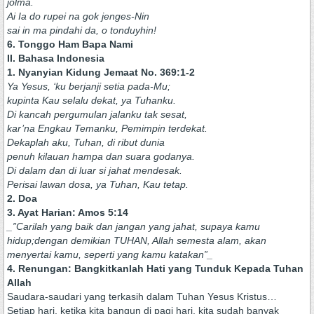
jolma.
Ai Ia do rupei na gok jenges-Nin
sai in ma pindahi da, o tonduyhin!
6. Tonggo Ham Bapa Nami
II. Bahasa Indonesia
1. Nyanyian Kidung Jemaat No. 369:1-2
Ya Yesus, ‘ku berjanji setia pada-Mu;
kupinta Kau selalu dekat, ya Tuhanku.
Di kancah pergumulan jalanku tak sesat,
kar’na Engkau Temanku, Pemimpin terdekat.
Dekaplah aku, Tuhan, di ribut dunia
penuh kilauan hampa dan suara godanya.
Di dalam dan di luar si jahat mendesak.
Perisai lawan dosa, ya Tuhan, Kau tetap.
2. Doa
3. Ayat Harian: Amos 5:14
_”Carilah yang baik dan jangan yang jahat, supaya kamu
hidup;dengan demikian TUHAN, Allah semesta alam, akan
menyertai kamu, seperti yang kamu katakan”_
4. Renungan: Bangkitkanlah Hati yang Tunduk Kepada Tuhan
Allah
Saudara-saudari yang terkasih dalam Tuhan Yesus Kristus…
Setiap hari, ketika kita bangun di pagi hari, kita sudah banyak