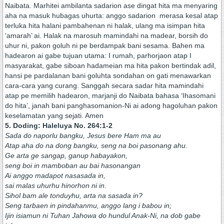
Naibata. Marhitei ambilanta sadarion ase dingat hita ma menyaring
aha na masuk hubagas uhurta: anggo sadarion merasa kesal atap
terluka hita halani pambahenan ni halak, ulang ma isimpan hita
‘amarah’ ai. Halak na marosuh mamindahi na madear, borsih do
uhur ni, pakon goluh ni pe berdampak bani sesama. Bahen ma
hadearon ai gabe tujuan utama: I rumah, parhorjaon atap I
masyarakat, gabe siboan hadameian ma hita pakon bertindak adil,
hansi pe pardalanan bani goluhta sondahan on gati menawarkan
cara-cara yang curang. Sanggah secara sadar hita mamindahi
atap pe memilih hadearon, marjanji do Naibata bahasa ‘Ihasomani
do hita’, janah bani panghasomanion-Ni ai adong hagoluhan pakon
keselamatan yang sejati. Amen
5. Doding: Haleluya No. 264:1-2
Sada do naporlu bangku, Jesus bere Ham ma au
Atap aha do na dong bangku, seng na boi pasonang ahu.
Ge arta ge sangap, ganup habayakon,
seng boi in mamboban au bai hasonangan
Ai anggo madapot nasasada in,
sai malas uhurhu hinorhon ni in.
Sihol bam ale tonduyhu, arta na sasada in?
Seng tarbaen in pindahanmu, anggo lang i babou in;
Ijin isiamun ni Tuhan Jahowa do hundul Anak-Ni, na dob gabe