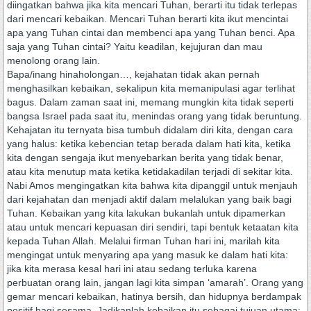
diingatkan bahwa jika kita mencari Tuhan, berarti itu tidak terlepas
dari mencari kebaikan. Mencari Tuhan berarti kita ikut mencintai
apa yang Tuhan cintai dan membenci apa yang Tuhan benci. Apa
saja yang Tuhan cintai? Yaitu keadilan, kejujuran dan mau
menolong orang lain.
Bapa/inang hinaholongan…, kejahatan tidak akan pernah
menghasilkan kebaikan, sekalipun kita memanipulasi agar terlihat
bagus. Dalam zaman saat ini, memang mungkin kita tidak seperti
bangsa Israel pada saat itu, menindas orang yang tidak beruntung.
Kehajatan itu ternyata bisa tumbuh didalam diri kita, dengan cara
yang halus: ketika kebencian tetap berada dalam hati kita, ketika
kita dengan sengaja ikut menyebarkan berita yang tidak benar,
atau kita menutup mata ketika ketidakadilan terjadi di sekitar kita.
Nabi Amos mengingatkan kita bahwa kita dipanggil untuk menjauh
dari kejahatan dan menjadi aktif dalam melalukan yang baik bagi
Tuhan. Kebaikan yang kita lakukan bukanlah untuk dipamerkan
atau untuk mencari kepuasan diri sendiri, tapi bentuk ketaatan kita
kepada Tuhan Allah. Melalui firman Tuhan hari ini, marilah kita
mengingat untuk menyaring apa yang masuk ke dalam hati kita:
jika kita merasa kesal hari ini atau sedang terluka karena
perbuatan orang lain, jangan lagi kita simpan ‘amarah’. Orang yang
gemar mencari kebaikan, hatinya bersih, dan hidupnya berdampak
positif bagi sesama. Jadikanlah kebaikan itu sebagai tujuan utama: